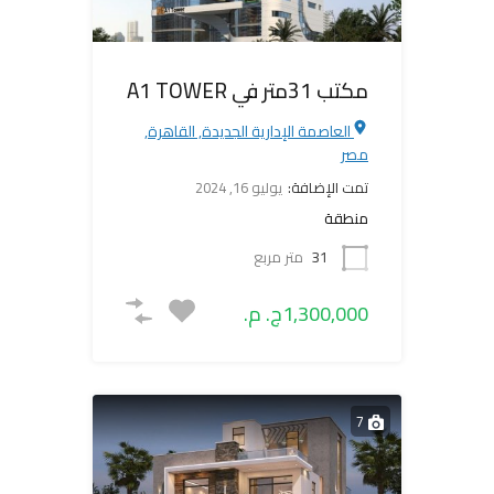
مكتب 31متر في A1 TOWER
العاصمة الإدارية الجديدة, القاهرة,
مصر
تمت الإضافة:
يوليو 16, 2024
منطقة
31
متر مربع
1,300,000ج. م.
7