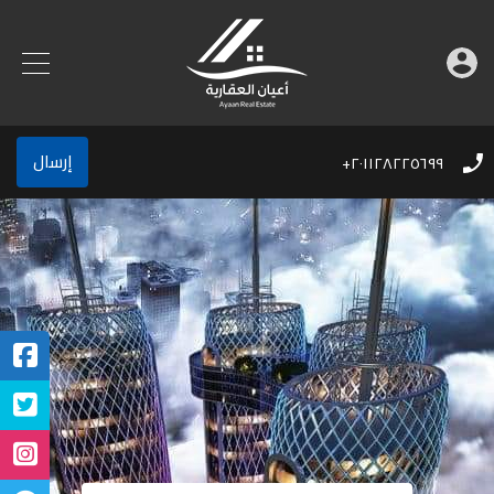
إرسال
٢٠١١٢٨٢٢٥٦٩٩+