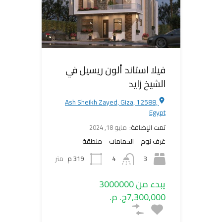
فيلا استاند ألون ريسيل في
الشيخ زايد
Ash Sheikh Zayed, Giza, 12588,
Egypt
تمت الإضافة:
مايو 18, 2024
غرف نوم
الحمامات
منطقة
3
4
319 م
متر
يبدء من 3000000
7,300,000ج. م.