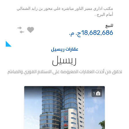
40,700,000ج. م.
مكتب اداري مميز التاور مباشره علي محور بن زايد الشمالي
للبيع
أمام البرج…
4,284,000ج. م.
للبيع
18,682,686ج. م.
عقارات ريسيل
ريسيل
تحقق من أحدث العقارات المعروضة على الاستلام الفوري والمباشر.
1