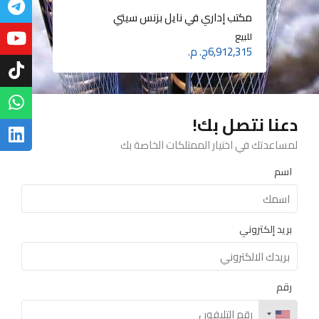
عيادة طبية في مول Track15 بالعاصمة
الإدارية الجديدة
مكتب إداري في نايل بزنس سيتي
شاليه في مارينا هيلز بالعين السخنة
للبيع
للبيع
للبيع
6,912,315ج. م.
2,970,000ج. م.
3,953,000ج. م.
دعنا نتصل بك!
لمساعدتك في اختيار الممتلكات الخاصة بك
اسم
بريد إلكتروني
رقم