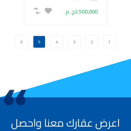
2,500,000ج. م.
6
5
4
3
2
1
اعرض عقارك معنا واحصل