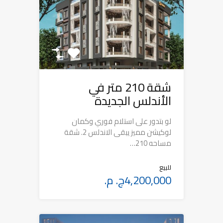
شقة 210 متر في
الأندلس الجديدة
لو بتدور على استلام فوري وكمان
لوكيشن مميز يبقى الاندلس 2. شقة
مساحه 210…
للبيع
4,200,000ج. م.