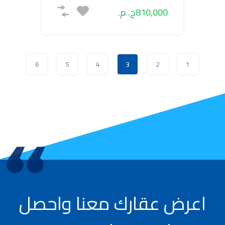
810,000ج. م.
6
5
4
3
2
1
اعرض عقارك معنا واحصل