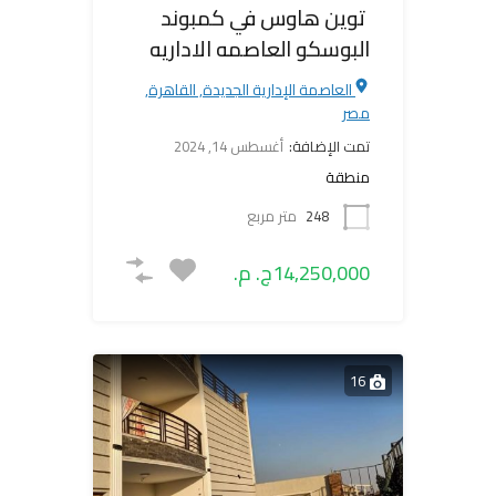
‎ توين هاوس في كمبوند
البوسكو العاصمه الاداريه
العاصمة الإدارية الجديدة, القاهرة,
مصر
تمت الإضافة:
أغسطس 14, 2024
منطقة
248
متر مربع
14,250,000ج. م.
16