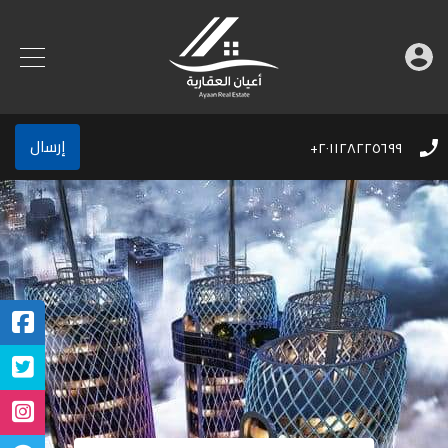
إرسال
٢٠١١٢٨٢٢٥٦٩٩+