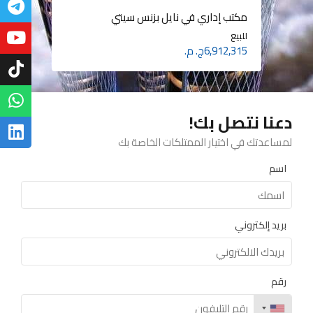
عيادة طبية في مول Track15 بالعاصمة
الإدارية الجديدة
مكتب إداري في نايل بزنس سيتي
شاليه في مارينا هيلز بالعين السخنة
للبيع
للبيع
للبيع
6,912,315ج. م.
2,970,000ج. م.
3,953,000ج. م.
دعنا نتصل بك!
لمساعدتك في اختيار الممتلكات الخاصة بك
اسم
بريد إلكتروني
رقم