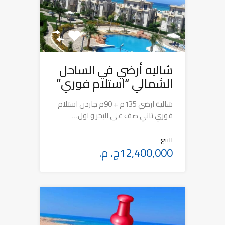
شاليه أرضي في الساحل
الشمالي “استلام فوري”
شالية ارضي 135م + 90م جاردن استلام
فوري تاني صف على البحر و اول…
للبيع
12,400,000ج. م.