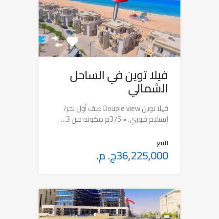
فيلا توين في الساحل
الشمالي
فيلا توين Douple view صف أول بحر/
استلام فوري. • 375م مكونه من 3…
للبيع
36,225,000ج. م.