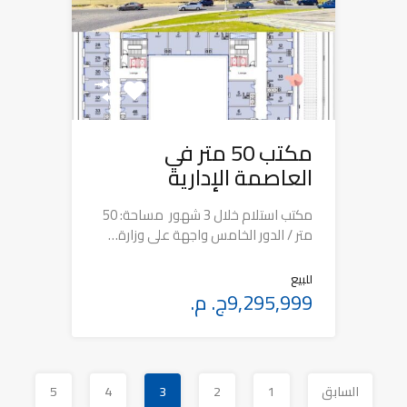
مكتب 50 متر في
العاصمة الإدارية
مكتب استلام خلال 3 شهور مساحة: 50
متر / الدور الخامس واجهة على وزارة…
للبيع
9,295,999ج. م.
السابق
1
2
3
4
5