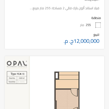
⁠فيلا استاند ألون بارك فالي 2 مساحة: 255 متر مربع…
منطقة
255
متر
للبيع
12,000,000ج. م.