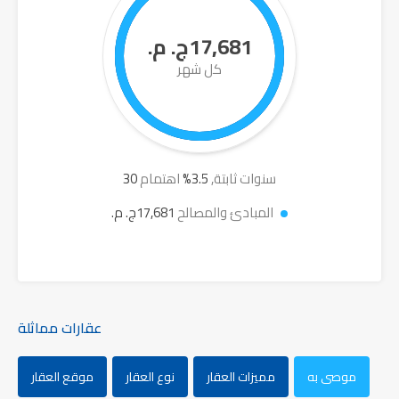
17,681ج. م.
كل شهر
سنوات ثابتة,
3.5
%
اهتمام
30
المبادئ والمصالح
17,681ج. م.
عقارات مماثلة
موصى به
مميزات العقار
نوع العقار
موقع العقار