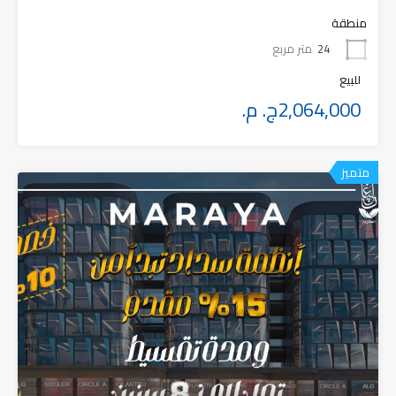
منطقة
24
متر مربع
للبيع
2,064,000ج. م.
متميز