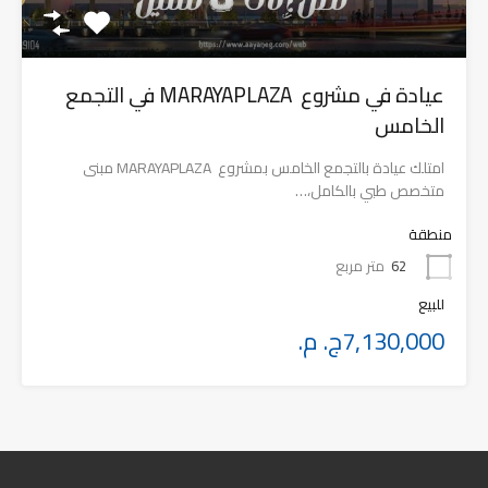
عيادة في مشروع MARAYAPLAZA في التجمع
الخامس
امتلك عيادة بالتجمع الخامس بمشروع MARAYAPLAZA مبنى
متخصص طبي بالكامل،…
منطقة
62
متر مربع
للبيع
7,130,000ج. م.