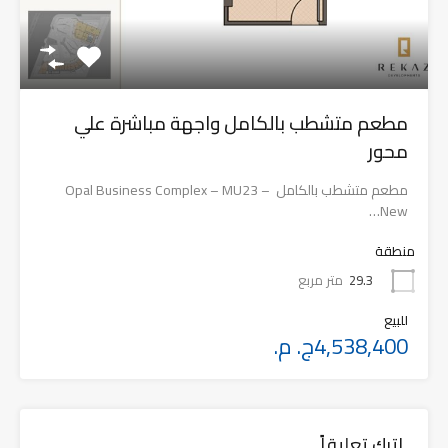
مطعم متشطب بالكامل واجهة مباشرة علي
محور
مطعم متشطب بالكامل Opal Business Complex – MU23 –
New…
منطقة
29.3
متر مربع
للبيع
4,538,400ج. م.
اترك تعليقاً