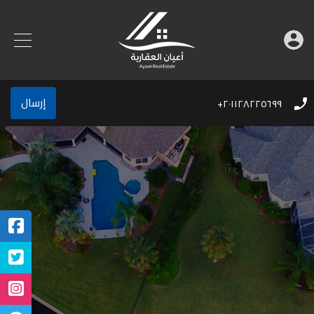
إرسال
٢٠١١٢٨٢٢٥٦٩٩+