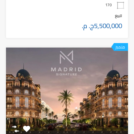
170
للبيع
5,500,000ج. م.
متميز