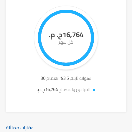
16,764ج. م.
كل شهر
سنوات ثابتة,
3.5
%
اهتمام
30
المبادئ والمصالح
16,764ج. م.
عقارات مماثلة