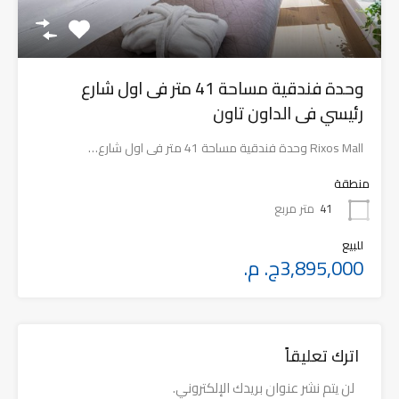
وحدة فندقية مساحة 41 متر فى اول شارع
رئيسي فى الداون تاون
منطقة
41
متر مربع
للبيع
3,895,000ج. م.
اترك تعليقاً
لن يتم نشر عنوان بريدك الإلكتروني.