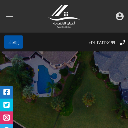
إرسال
٢٠١١٢٨٢٢٥٦٩٩+