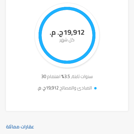
19,912ج. م.
كل شهر
سنوات ثابتة,
3.5
%
اهتمام
30
المبادئ والمصالح
19,912ج. م.
عقارات مماثلة