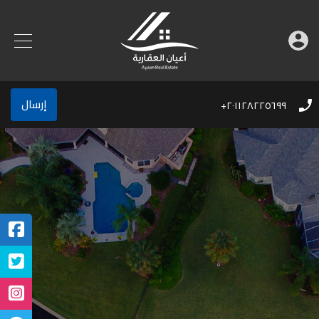
إرسال
٢٠١١٢٨٢٢٥٦٩٩+