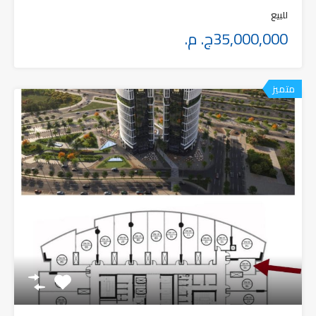
للبيع
35,000,000ج. م.
متميز