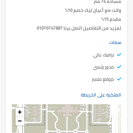
مساحه 74 متر
وانت مع أعيان ليك خصم 10%
مقدم 15%
لمزيد من التفاصيل اتصل بينا 01070747887
سمات
ترافيك عالي
محور رئيسي
موقع متميز
الملكية على الخريطة
+
−