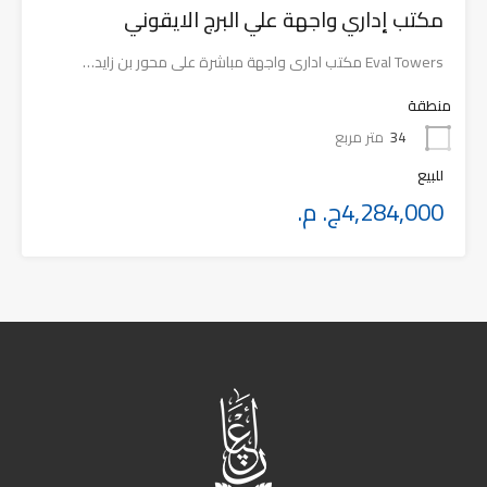
مكتب إداري واجهة علي البرج الايقوني
Eval Towers مكتب ادارى واجهة مباشرة على محور بن زايد…
منطقة
34
متر مربع
للبيع
4,284,000ج. م.