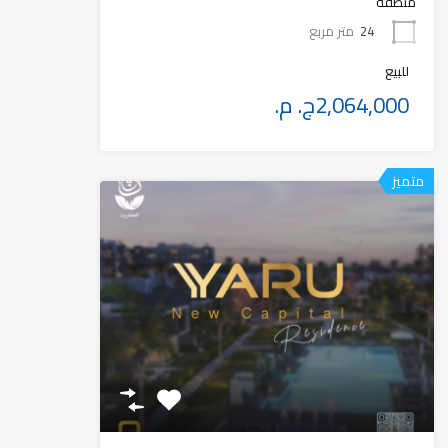
منطقة
24
متر مربع
للبيع
2,064,000ج. م.
متميز