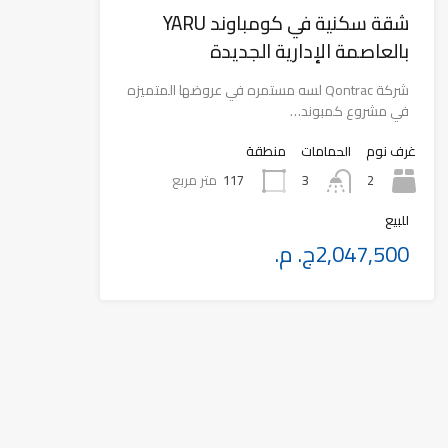
شقة سكنية في كومباوند YARU
بالعاصمة الإدارية الجديدة
شركة Qontrac لسه مستمره في عروضها المتميزه
في مشروع كمبوند…
غرف نوم
الحمامات
منطقة
2
117
متر مربع
3
للبيع
2,047,500ج. م.