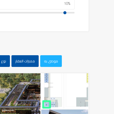
موصى به
مميزات العقار
نوع ا