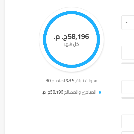
58,196ج. م.
كل شهر
سنوات ثابتة,
3.5
%
اهتمام
30
المبادئ والمصالح
58,196ج. م.