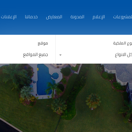
من نحن
العقارات
المشروعات
الإعلام
المدونة
لمشروعات
الإعلام
المدونة
المعارض
خدماتنا
الإعلانات
وع الملكية
موقع
ل الانواع
جميع المواقع