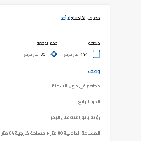
معرف الخاصية:
لا أحد
منطقة
حجم الدفعة
144
متر مربع
80
متر مربع
وصف
مطعم في مول السخنة
الدور الرابع
رؤية بانورامية علي البحر
المساحة الداخلية 80 متر + مساحة خارجية 64 متر