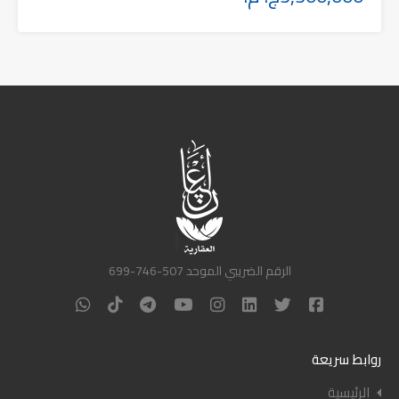
الرقم الضريبي الموحد 507-746-699
روابط سريعة
الرئيسية