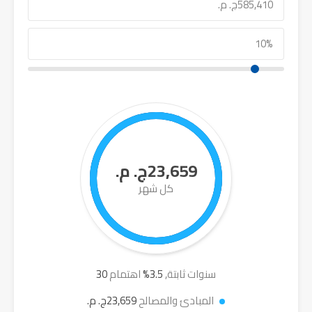
23,659ج. م.
كل شهر
سنوات ثابتة,
3.5
%
اهتمام
30
المبادئ والمصالح
23,659ج. م.