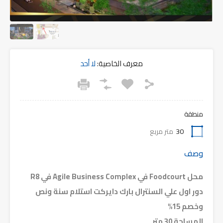
معرف الخاصية:
لا أحد
منطقة
30
متر مربع
وصف
محل Foodcourt في Agile Business Complex في R8
دور اول علي السنترال بارك دايركت استلام سنة ونص
وخصم 15%
المساحة 30 متر