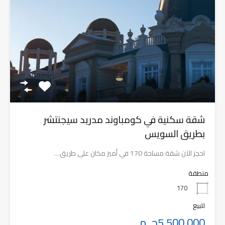
شقة سكنية في كومباوند مدريد سيجنتشر
بطريق السويس
احجز الآن شقة مساحة 170 في أميز مكان على طريق…
منطقة
170
للبيع
5,500,000ج. م.