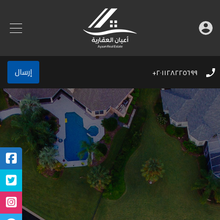
إرسال
٢٠١١٢٨٢٢٥٦٩٩+