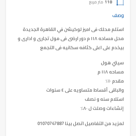
118
متر مربع
وصف
استلم محلك فى اميز لوكيشن في القاهرة الجديدة
محل مساحه ١١٨ م دور ارضى فى مول تجارى و ادارى و
بيخدم على اعلى كثافه سكانيه فى التجمع
سيتي هول
مساحه ١١٨ م
مقدم ١٠٪؜
والباقى أقساط متساويه على ٤ سنوات
استلام سنه و نصف
إنشاءات وصلت ل ٨٠٪؜
لمزيد من التفاصيل اتصل بينا 01070747887