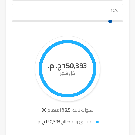
150,393ج. م.
كل شهر
سنوات ثابتة,
3.5
%
اهتمام
30
المبادئ والمصالح
150,393ج. م.