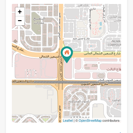
+
−
Leaflet
| ©
OpenStreetMap
contributors