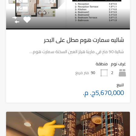
شاليه سمارت هوم مطل على البحر
شالية 90 متر في مارينا هيلز العين السخنة سمارت هوم…
غرف نوم
منطقة
2
90
متر مربع
للبيع
5,670,000ج. م.