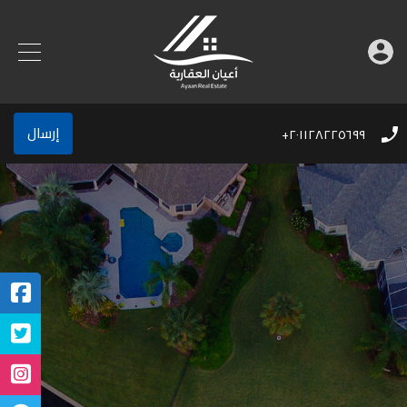
إرسال
٢٠١١٢٨٢٢٥٦٩٩+