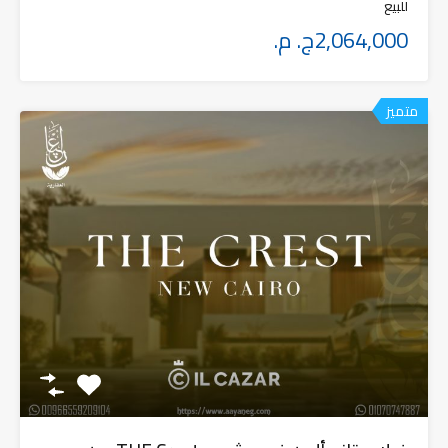
للبيع
2,064,000ج. م.
متميز