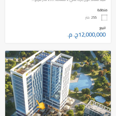
منطقة
255
متر
للبيع
12,000,000ج. م.