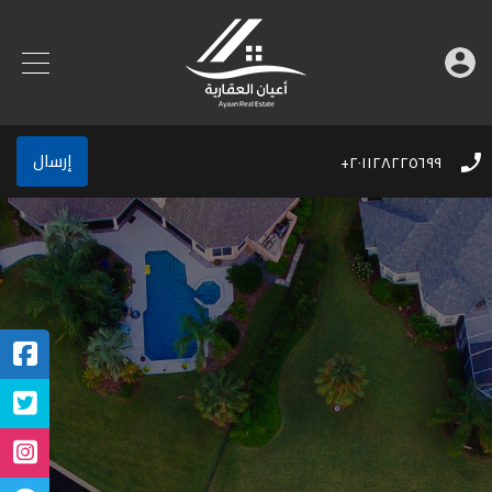
إرسال
٢٠١١٢٨٢٢٥٦٩٩+