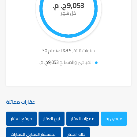
9,053ج. م.
كل شهر
سنوات ثابتة,
3.5
%
اهتمام
30
المبادئ والمصالح
9,053ج. م.
عقارات مماثلة
موصى به
مميزات العقار
نوع العقار
موقع العقار
حالة العقار
المستشار العقاري للعقارات