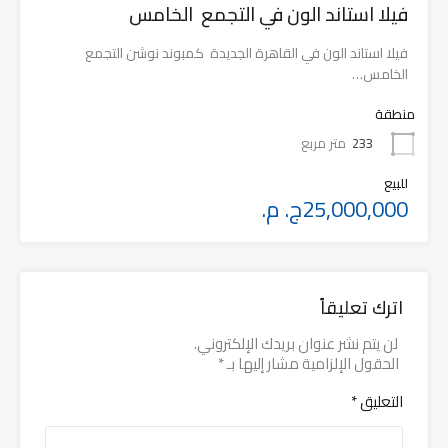
فيلا استاند الون في التجمع الخامس
فيلا استاند الون في القاهرة الجديدة كمبوند نوشن التجمع
الخامس…
منطقة
233
متر مربع
للبيع
25,000,000ج. م.
اترك تعليقاً
لن يتم نشر عنوان بريدك الإلكتروني.
الحقول الإلزامية مشار إليها بـ
*
التعليق
*