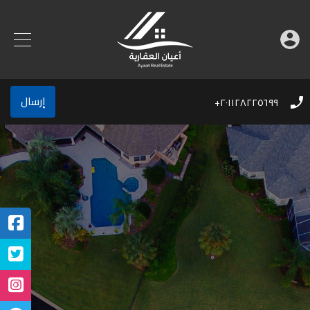
إرسال
٢٠١١٢٨٢٢٥٦٩٩+