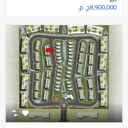
8,900,000ج. م.