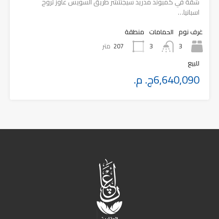
شقة في كمبوند مدريد سيجنتشر طريق السويس عاوز تروح
اسبانيا…
غرف نوم
الحمامات
منطقة
3
207
متر
3
للبيع
6,640,090ج. م.