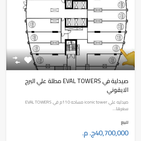
صيدلية في EVAL TOWERS مطلة علي البرج
الايقوني
صيدليه علي iconic tower مساحه 110م في EVAL TOWERS
سعرها…
للبيع
40,700,000ج. م.