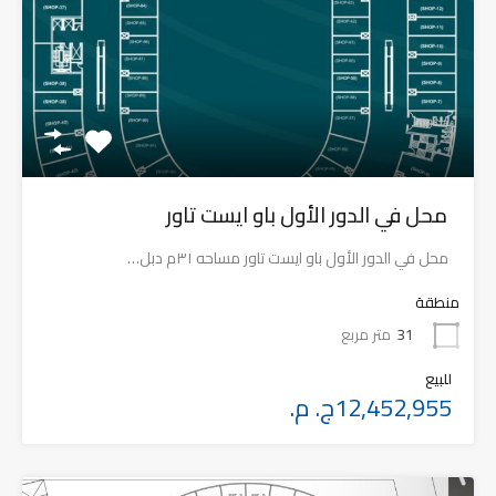
محل في الدور الأول باو ايست تاور
محل في الدور الأول باو ايست تاور مساحه ٣١م دبل…
منطقة
31
متر مربع
للبيع
12,452,955ج. م.