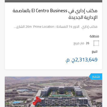
مكتب إداري في El Centro Business بالعاصمة
الإدارية الجديدة
مكتب إداري الدور 14 المساحة : 26m Prime Location الشارع…
منطقة
26
متر مربع
للبيع
2,313,649ج. م.
متميز