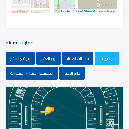
Leaflet
| ©
OpenStreetMap
contributors
عقارات مماثلة
موصى به
مميزات العقار
نوع العقار
موقع العقار
حالة العقار
المستشار العقاري للعقارات