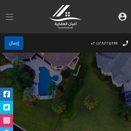
إرسال
٢٠١١٢٨٢٢٥٦٩٩+