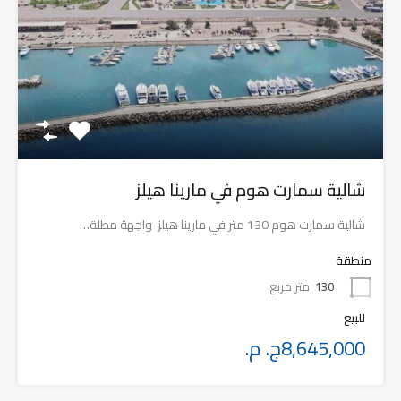
شالية سمارت هوم في مارينا هيلز
شالية سمارت هوم 130 متر في مارينا هيلز واجهة مطلة…
منطقة
130
متر مربع
للبيع
8,645,000ج. م.