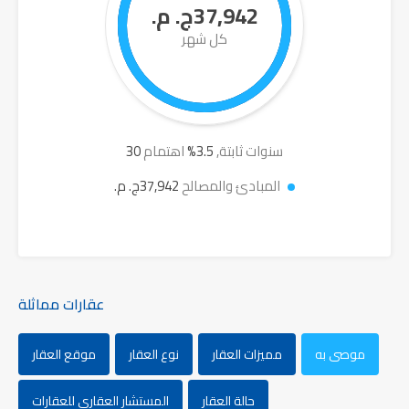
37,942ج. م.
كل شهر
سنوات ثابتة,
3.5
%
اهتمام
30
المبادئ والمصالح
37,942ج. م.
عقارات مماثلة
موصى به
مميزات العقار
نوع العقار
موقع العقار
حالة العقار
المستشار العقاري للعقارات