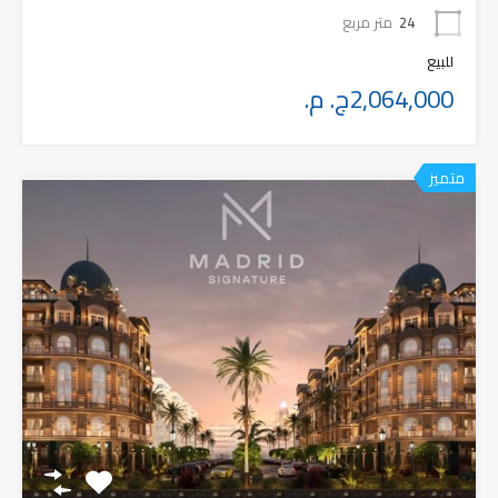
24
متر مربع
للبيع
2,064,000ج. م.
متميز