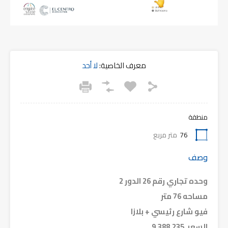
معرف الخاصية:
لا أحد
منطقة
76
متر مربع
وصف
وحده تجاري رقم 26 الدور 2
مساحه 76 متر
فيو شارع رئيسي + بلازا
السعر 9,388,235