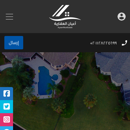
إرسال
٢٠١١٢٨٢٢٥٦٩٩+