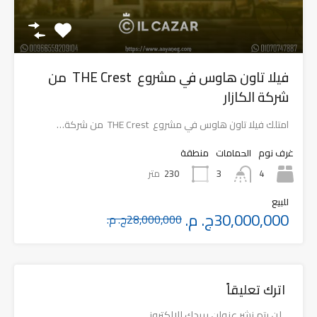
فيلا تاون هاوس في مشروع THE Crest من
شركة الكازار
امتلك فيلا تاون هاوس في مشروع THE Crest من شركة…
غرف نوم
الحمامات
منطقة
4
230
متر
3
للبيع
30,000,000ج. م.
28,000,000ج. م.
اترك تعليقاً
لن يتم نشر عنوان بريدك الإلكتروني.