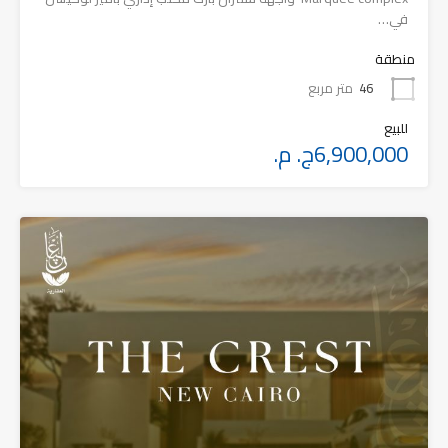
في…
منطقة
46
متر مربع
للبيع
6,900,000ج. م.