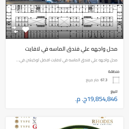
محل واجهه علي فندق الماسه في لافايت
محل واجهه علي فندق الماسه في لافايت افضل لوكيشن في…
منطقة
67.3
متر مربع
للبيع
19,854,846ج. م.