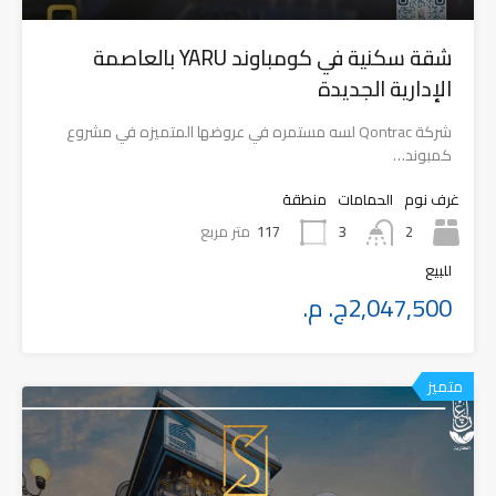
شقة سكنية في كومباوند YARU بالعاصمة
الإدارية الجديدة
شركة Qontrac لسه مستمره في عروضها المتميزه في مشروع
كمبوند…
غرف نوم
الحمامات
منطقة
2
117
متر مربع
3
للبيع
2,047,500ج. م.
متميز