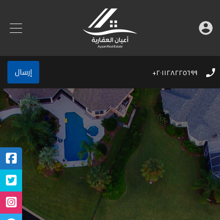
إرسال
٢٠١١٢٨٢٢٥٦٩٩+