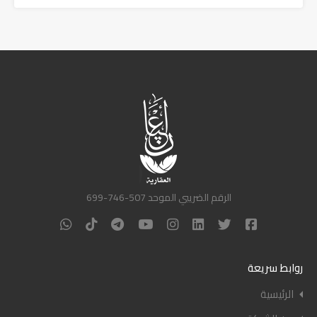
الرقم الضريبي الموحد 507-746-699
روابط سريعة
الرئيسية