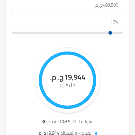
19,944ج. م.
كل شهر
سنوات ثابتة,
3.5
%
اهتمام
30
المبادئ والمصالح
19,944ج. م.