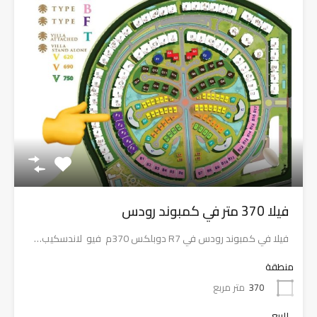
فيلا 370 متر في كمبوند رودس
فيلا في كمبوند رودس في R7 دوبلكس 370م فيو لاندسكيب…
منطقة
370
متر مربع
للبيع