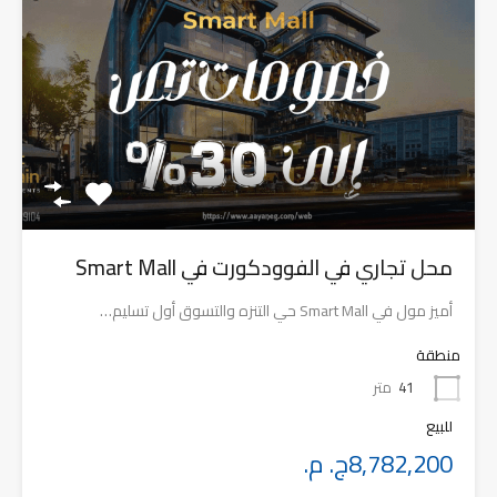
محل تجاري في الفوودكورت في Smart Mall
أميز مول في Smart Mall حي التنزه والتسوق أول تسليم…
منطقة
41
متر
للبيع
8,782,200ج. م.