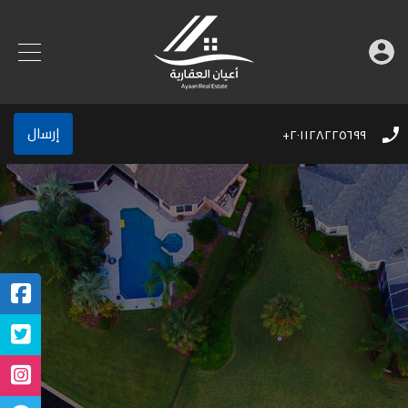
إرسال
٢٠١١٢٨٢٢٥٦٩٩+