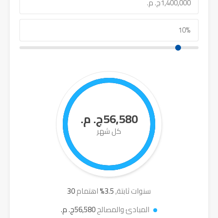
56,580ج. م.
كل شهر
سنوات ثابتة,
3.5
%
اهتمام
30
المبادئ والمصالح
56,580ج. م.