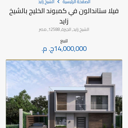
الصفحة الرئيسية
الشيخ زايد
فيلا ستاندالون في كمبوند الخليج بالشيخ
زايد
الشيخ زايد, الجيزة, 12588, مصر
للبيع
14,000,000ج. م.