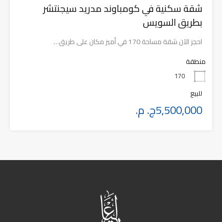
شقة سكنية في كومباوند مدريد سيجنتشر
بطريق السويس
احجز الآن شقة مساحة 170 في أميز مكان على طريق…
منطقة
170
للبيع
5,500,000ج. م.