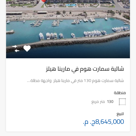
شالية سمارت هوم في مارينا هيلز
شالية سمارت هوم 130 متر في مارينا هيلز واجهة مطلة…
منطقة
130
متر مربع
للبيع
8,645,000ج. م.