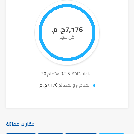
7,176ج. م.
كل شهر
سنوات ثابتة,
3.5
%
اهتمام
30
المبادئ والمصالح
7,176ج. م.
عقارات مماثلة