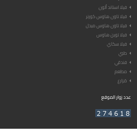
فيلا استاند ألون
فيلا تاون هاوس كورنر
فيلا تاون هاوس ميدل
فيلا توين هاوس
فيلا سكاي
طبي
فندقي
مطعم
مَزارع
عدد زوار الموقع
© ٢٠٢٦ أعيان العقارية - جميع الحقوق محفوظة.