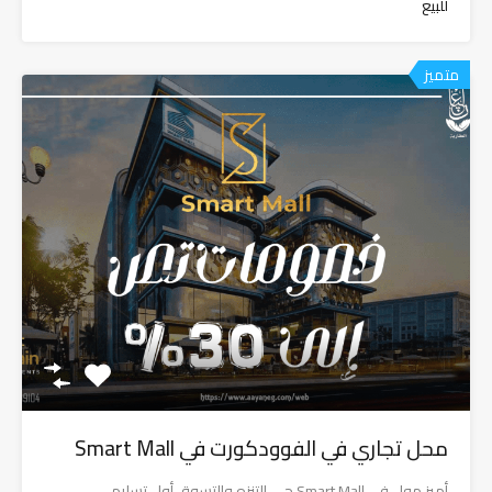
للبيع
متميز
محل تجاري في الفوودكورت في Smart Mall
أميز مول في Smart Mall حي التنزه والتسوق أول تسليم…