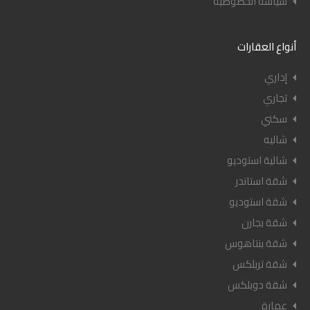
سياسة الخصوصية
أنواع العقارات
إداري
تجاري
سكني
شاليه
شالية استوديو
شقة استاندر
شقة استوديو
شقة بجارن
شقة بنتاهوس
شقة تربلكس
شقة دوبلكس
عمارة