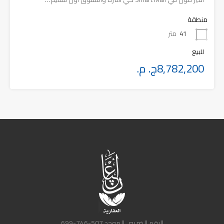
منطقة
41
متر
للبيع
8,782,200ج. م.
الرقم الضريبي الموحد 507-746-699