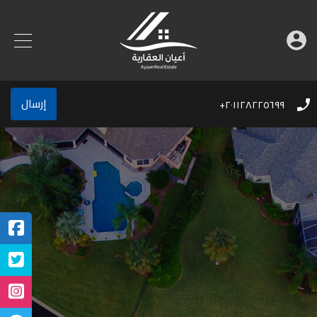
إرسال
٢٠١١٢٨٢٢٥٦٩٩+