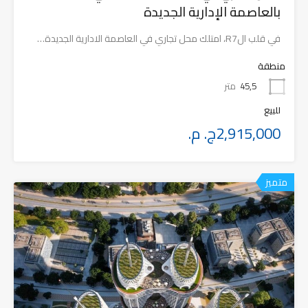
بالعاصمة الإدارية الجديدة
في قلب الR7، امتلك محل تجاري في العاصمة الادارية الجديدة…
منطقة
45,5
متر
للبيع
2,915,000ج. م.
متميز