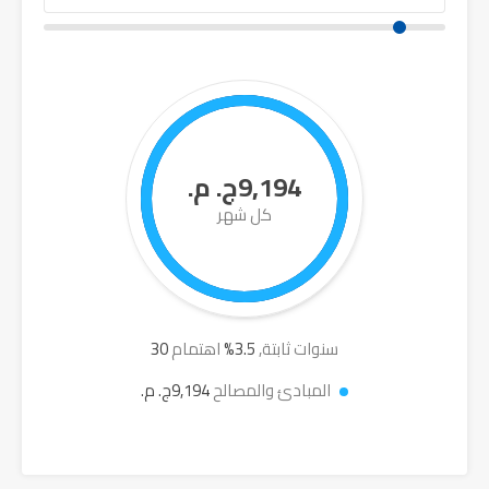
9,194ج. م.
كل شهر
سنوات ثابتة,
3.5
%
اهتمام
30
المبادئ والمصالح
9,194ج. م.