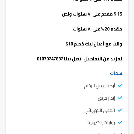
15 % مقدم على ٧ سنوات ونص
مقدم 20 % على ٨ سنوات
وانت مع أعيان ليك خصم 10%
لمزيد من التفاصيل اتصل بينا 01070747887
سمات
أرضيات من الرخام
إنذار حريق
المدى الكهربائي
بوابات إلكترونية