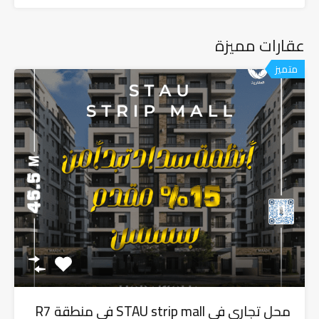
عقارات مميزة
متميز
محل تجاري في STAU strip mall في منطقة R7