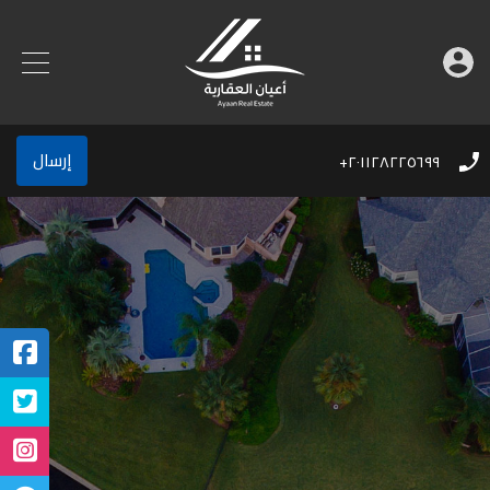
إرسال
٢٠١١٢٨٢٢٥٦٩٩+