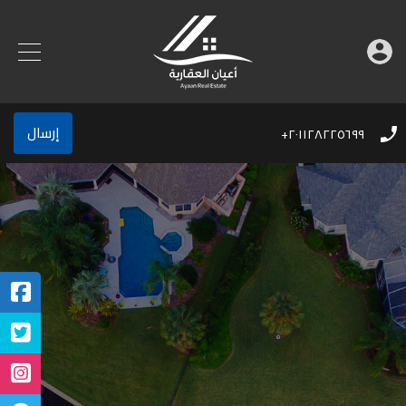
إرسال
٢٠١١٢٨٢٢٥٦٩٩+