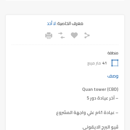
معرف الخاصية:
لا أحد
منطقة
41
متر مربع
وصف
Quan tower (CBD)
– آخر عيادة دور 5
– عيادة 41م علي واجهة المشروع
ڤيو البرج الايقوني