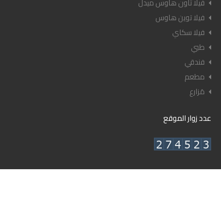
فيلا تاون هاوس ميدل
فيلا توين هاوس
فيلا سكاي
طبي
فندقي
مطعم
مَزارع
عدد زوار الموقع
© ٢٠٢٦ أعيان العقارية - جميع الحقوق محفوظة.
تصميم وإدارة شركة أعيان للنشر.