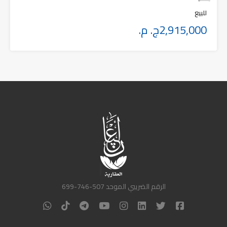
للبيع
2,915,000ج. م.
الرقم الضريبي الموحد 507-746-699