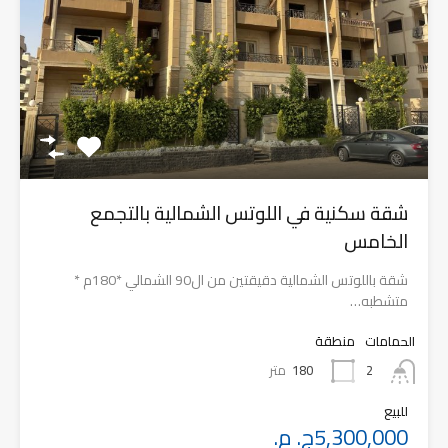
شقة سكنية في اللوتس الشمالية بالتجمع
الخامس
شقة باللوتس الشمالية دقيقتين من ال90 الشمالي *180م *
متشطبه…
الحمامات
منطقة
180
متر
2
للبيع
5,300,000ج. م.