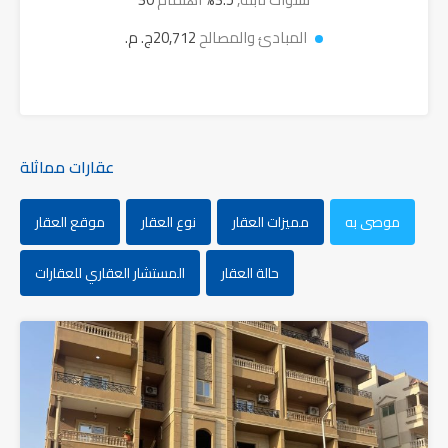
المبادئ والمصالح
20,712ج. م.
عقارات مماثلة
موصى به
مميزات العقار
نوع العقار
موقع العقار
حالة العقار
المستشار العقاري للعقارات