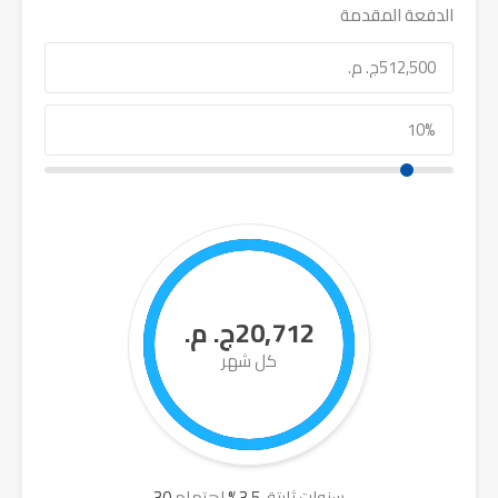
الدفعة المقدمة
20,712ج. م.
كل شهر
سنوات ثابتة,
3.5
%
اهتمام
30