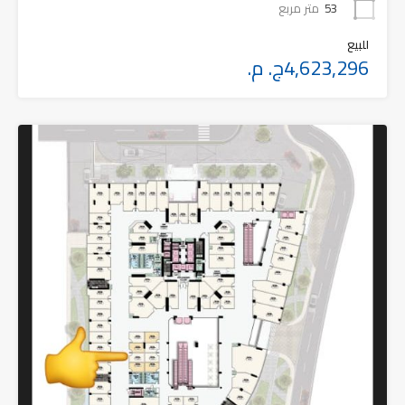
53
متر مربع
للبيع
4,623,296ج. م.