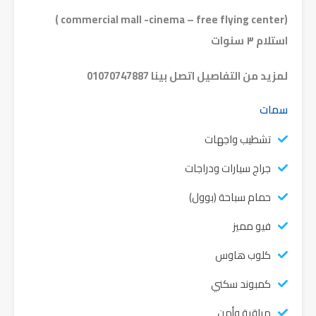
(commercial mall -cinema – free flying center )
استلام ٣ سنوات
لمزيد من التفاصيل اتصل بينا 01070747887
سمات
تشطيب واجهات
جراج سيارات ودراجات
حمام سباحة (بوول)
فيو مميز
كلوب هاوس
كمبوند سكني
مراقبة وأمن