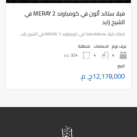
فيلا ستاند ألون في كومباوند MERAY 2 في
الشيخ زايد
امتلك فيلا Standalone في كومباوند MERAY 2 في الشيخ زايد…
غرف نوم
الحمامات
منطقة
4
324
متر
4
للبيع
12,178,000ج. م.