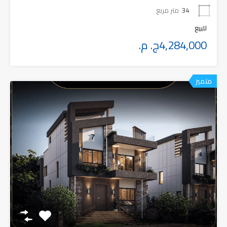
34
متر مربع
للبيع
4,284,000ج. م.
متميز