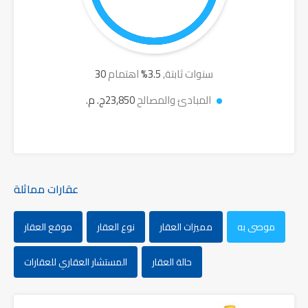
سنوات ثابتة,
3.5
%
اهتمام
30
المبادئ والمصالح
23,850ج. م.
عقارات مماثلة
موصى به
مميزات العقار
نوع العقار
موقع العقار
حالة العقار
المستشار العقاري للعقارات