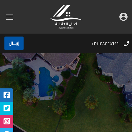
إرسال
٢٠١١٢٨٢٢٥٦٩٩+