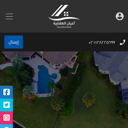
إرسال
٢٠١١٢٨٢٢٥٦٩٩+