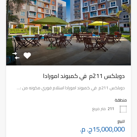
دوبلكس 211م في كمبوند امورادا
دوبلكس 211م في كمبوند امورادا استلام فوري مكونه من :…
منطقة
211
متر مربع
للبيع
15,000,000ج. م.