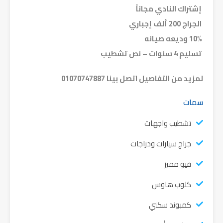
إشتراك النادي مجاناً
الجراج 200 ألف إجباري
10% وديعه صيانه
تسليم 4 سنوات – نص تشطيب
لمزيد من التفاصيل اتصل بينا 01070747887
سمات
تشطيب واجهات
جراج سيارات ودراجات
فيو مميز
كلوب هاوس
كمبوند سكني