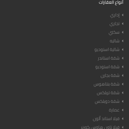
أنواع العقارات
إداري
تجاري
سكني
شاليه
شالية استوديو
شقة استاندر
شقة استوديو
شقة بجارن
شقة بنتاهوس
شقة تربلكس
شقة دوبلكس
عمارة
فيلا استاند ألون
فيلا تاون هاوس كورنر