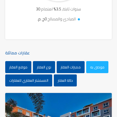
سنوات ثابتة,
3.5
%
اهتمام
30
المبادئ والمصالح
0ج. م.
عقارات مماثلة
موصى به
مميزات العقار
نوع العقار
موقع العقار
حالة العقار
المستشار العقاري للعقارات