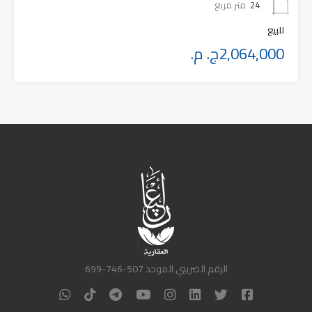
24
متر مربع
للبيع
2,064,000ج. م.
الرقم الضريبي الموحد 507-746-699