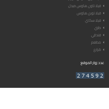
فيلا تاون هاوس ميدل
فيلا توين هاوس
فيلا سكاي
طبي
فندقي
مطعم
مَزارع
عدد زوار الموقع
© ٢٠٢٦ أعيان العقارية - جميع الحقوق محفوظة.
تصميم وإدارة شركة أعيان للنشر.