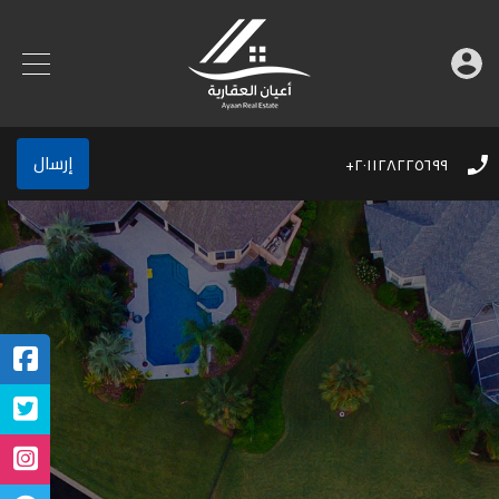
إرسال
٢٠١١٢٨٢٢٥٦٩٩+