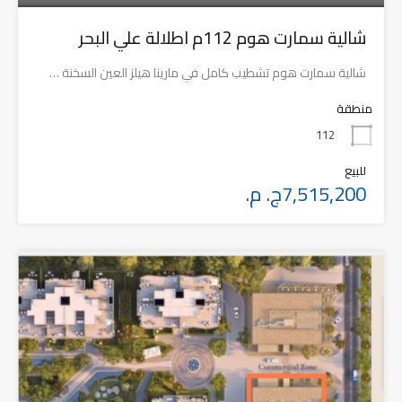
شالية سمارت هوم 112م اطلالة علي البحر
شالية سمارت هوم تشطيب كامل في مارينا هيلز العين السخنة …
منطقة
112
للبيع
7,515,200ج. م.