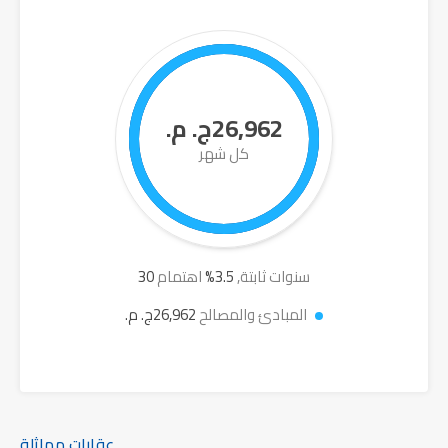
26,962ج. م.
كل شهر
سنوات ثابتة,
3.5
%
اهتمام
30
المبادئ والمصالح
26,962ج. م.
عقارات مماثلة