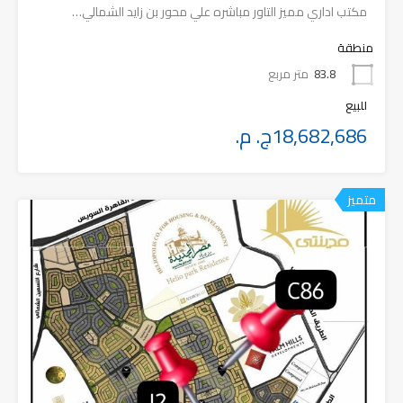
مكتب اداري مميز التاور مباشره علي محور بن زايد الشمالي…
منطقة
83.8
متر مربع
للبيع
18,682,686ج. م.
متميز