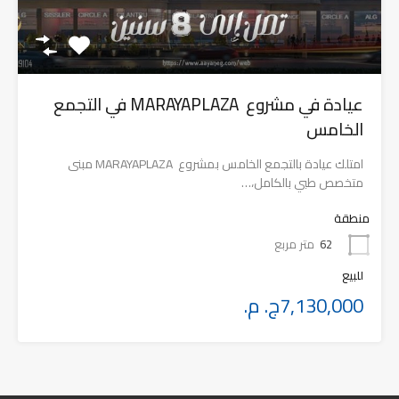
عيادة في مشروع MARAYAPLAZA في التجمع
الخامس
امتلك عيادة بالتجمع الخامس بمشروع MARAYAPLAZA مبنى
متخصص طبي بالكامل،…
منطقة
62
متر مربع
للبيع
7,130,000ج. م.