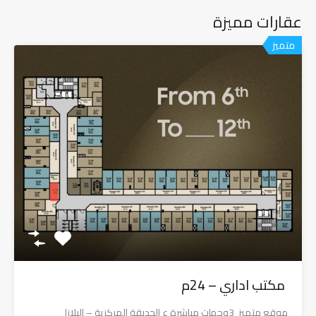
عقارات مميزة
متميز
مكتب اداري – 24م
موقع متميز 3وجهات مباشرة ع الحديقة المركزية – البلازا