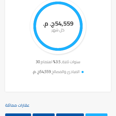
54,559ج. م.
كل شهر
سنوات ثابتة,
3.5
%
اهتمام
30
المبادئ والمصالح
54,559ج. م.
عقارات مماثلة