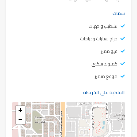
سمات
تشطيب واجهات
جراج سيارات ودراجات
فيو مميز
كمبوند سكني
موقع متميز
الملكية على الخريطة
+
−