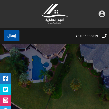
إرسال
٢٠١١٢٨٢٢٥٦٩٩+