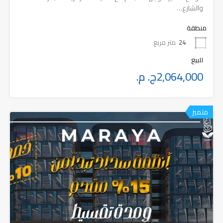
والشارع…
منطقة
24
متر مربع
للبيع
2,064,000ج. م.
متميز