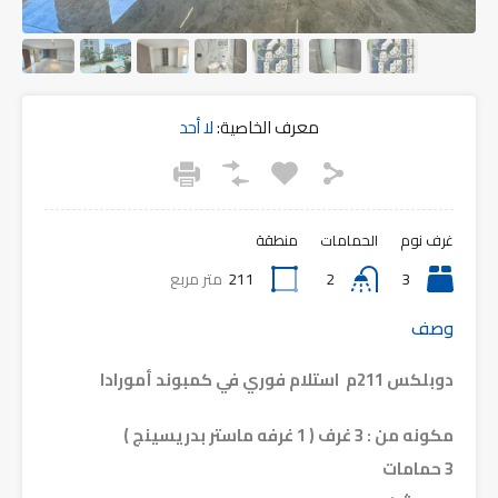
معرف الخاصية:
لا أحد
غرف نوم
الحمامات
منطقة
3
2
211
متر مربع
وصف
دوبلكس 211م استلام فوري في كمبوند أمورادا
مكونه من :‏ 3 غرف ( 1 غرفه ماستر بدريسينج )
‎3 حمامات