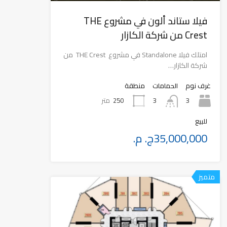
فيلا ستاند ألون في مشروع THE
Crest من شركة الكازار
امتلك فيلا Standalone في مشروع THE Crest من
شركة الكازار…
غرف نوم
الحمامات
منطقة
3
250
متر
3
للبيع
35,000,000ج. م.
متميز