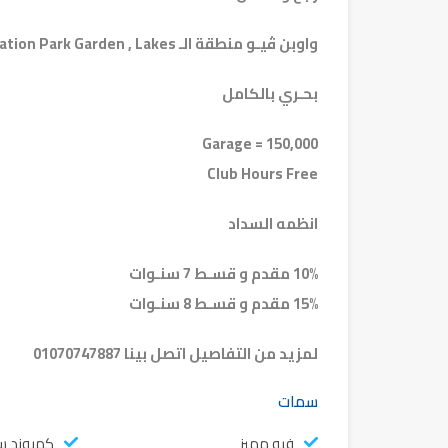
واوبن ڤيـو منطقة الـ Meditation Park Garden , Lakes
بحـري بالكامل
Garage = 150,000
Club Hours Free
انظمه السداد
10% مقدم و قسـط 7 سنـوات
15% مقدم و قسـط 8 سنـوات
لمزيد من التفاصيل اتصل بينا 01070747887
سمات
فيو مميز
كمبوند 