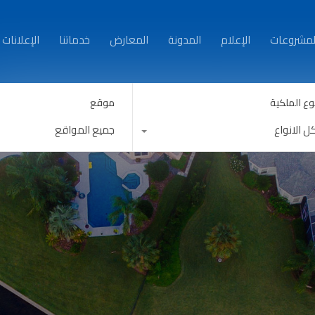
من نحن
العقارات
المشروعات
الإعلام
المدونة
لمشروعات
الإعلام
المدونة
المعارض
خدماتنا
الإعلانات
وع الملكية
موقع
ل الانواع
جميع المواقع