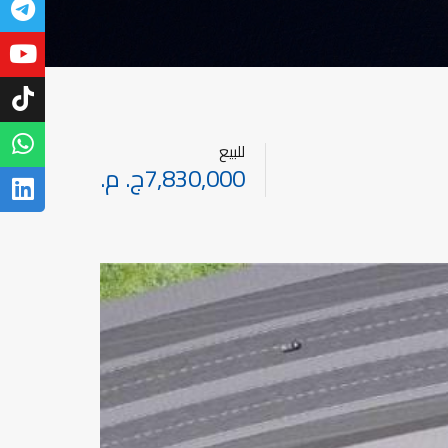
للبيع
7,830,000ج. م.