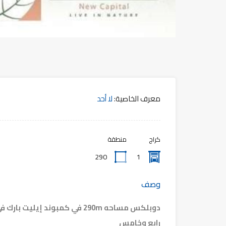
معرف الخاصية:
لا أحد
كراج
منطقة
290
1
وصف
دوبلكس مساحه 290m في كمبوند إيليت بارك في R8
رابع وخامس