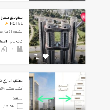
HOTEL
حفل إفطار رمضاني ب
ستديو: 63 متر ستديو فندقي…
انتهاء تطوير أحد ال
العقارية
غرف نوم
الحما
1
مكتب اداري في ah Mall
أمتلك مكتب 54م واجهة على…
منطقة
متر
54