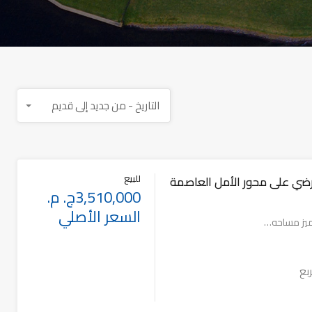
التاريخ - من جديد إلى قديم
للبيع
أرضي على محور الأمل العاصمة
3,510,000ج. م.
السعر الأصلي
ميز مساحه…
بع