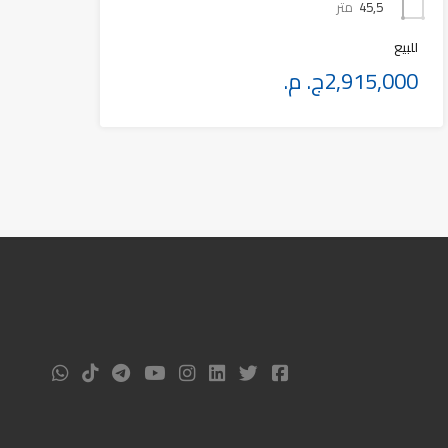
45,5
متر
للبيع
2,915,000ج. م.