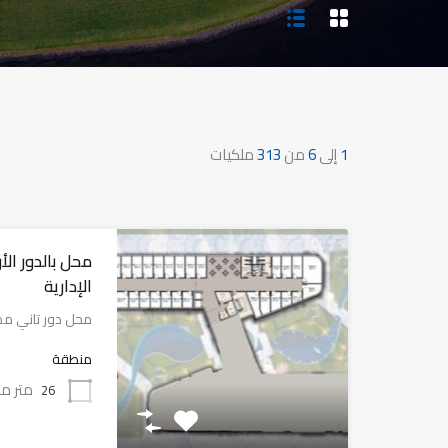
1
إلى
6
من
313
ملكيات
محل بالدور ال
الإدارية
محل دور تاني م
منطقة
متر مر
26