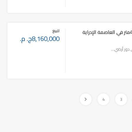
للبيع
محل تجاري 40متر في العاصمة الإدراية
8,160,000ج. م.
 دور أرضي…
4
3