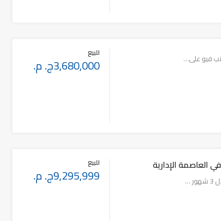
للبيع
3,680,000ج. م.
للبيع
9,295,999ج. م.
ر …