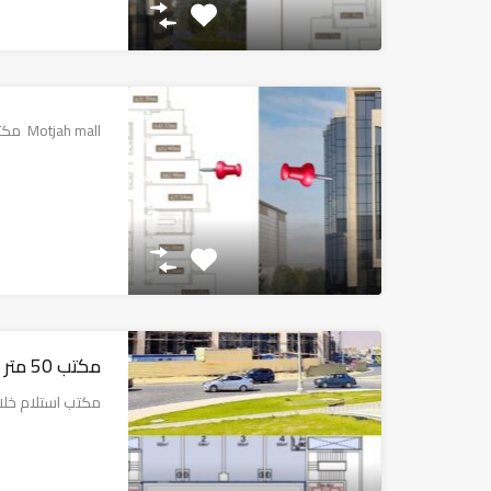
Motjah mall مكتب فيو على…
مكتب 50 متر في العاصمة الإدارية
مكتب استلام خلال 3 شهو