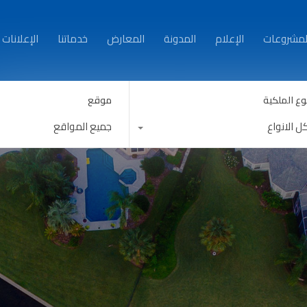
من نحن
العقارات
المشروعات
الإعلام
المدونة
لمشروعات
الإعلام
المدونة
المعارض
خدماتنا
الإعلانات
وع الملكية
موقع
ل الانواع
جميع المواقع