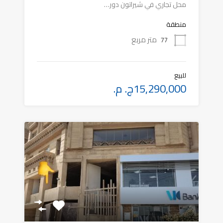
محل تجاري في شيراتون دور…
منطقة
متر مربع
77
للبيع
15,290,000ج. م.