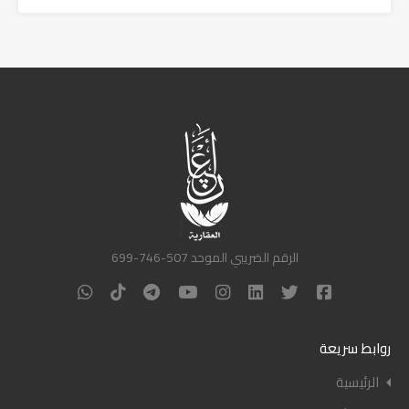
الرقم الضريبي الموحد 507-746-699
روابط سريعة
الرئيسية