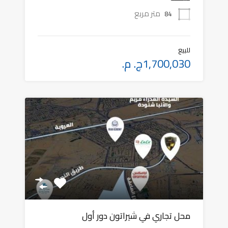
متر مربع
84
للبيع
1,700,030ج. م.
محل تجاري في شيراتون دور أول