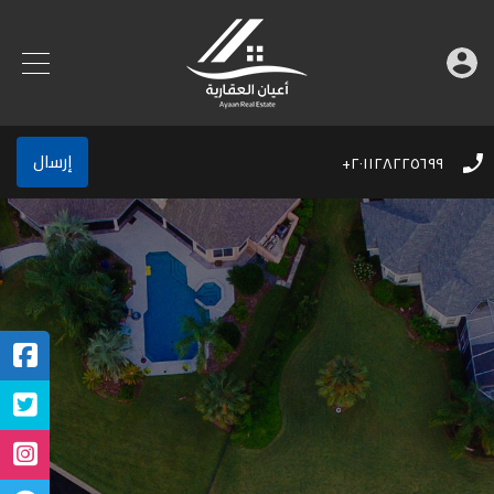
إرسال
٢٠١١٢٨٢٢٥٦٩٩+