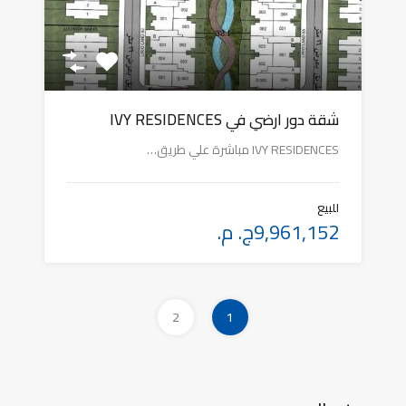
شقة دور ارضي في IVY RESIDENCES
IVY RESIDENCES مباشرة علي طريق…
للبيع
9,961,152ج. م.
2
1