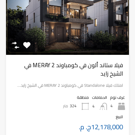
فيلا ستاند ألون في كومباوند MERAY 2 في
الشيخ زايد
امتلك فيلا Standalone في كومباوند MERAY 2 في الشيخ زايد…
غرف نوم
الحمامات
منطقة
4
324
متر
4
للبيع
12,178,000ج. م.