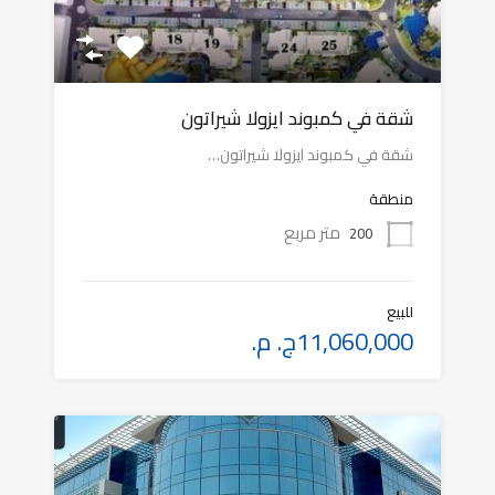
شقة في كمبوند ايزولا شيراتون
شقة في كمبوند ايزولا شيراتون…
منطقة
متر مربع
200
للبيع
11,060,000ج. م.