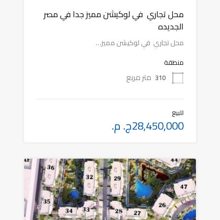
محل تجاري في لوكيشن مميز جدا في مصر
الجديده
محل تجاري في لوكيشن مميز…
منطقة
متر مربع
310
للبيع
28,450,000ج. م.