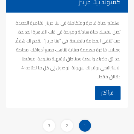
كمبوند بيتا جرينز
استمتع بحياة فاخرة ومتكاملة في بيتا جرينز القاهرة الجديدة
تخيل لنفسك حياة هادئة ومريحة في قلب القاهرة الجديدة،
حيث تلتقي الفخامة بالطبيعة. في “بيتا جرينز”، نقدم لك شققًا
وفيلات فاخرة مصممة بعناية لتناسب جميع أذواقك، محاطة
بحدائق خضراء واسعة ومناطق ترفيهية متنوعة. موقعنا
الاستراتيجي يوفر لك سهولة الوصول إلى كل ما تحتاجه: 4
دقائق فقط…
اقرأ أكثر
3
2
1