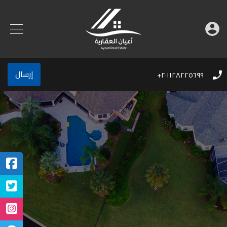
إرسال
٢٠١١٢٨٢٢٥٦٩٩+