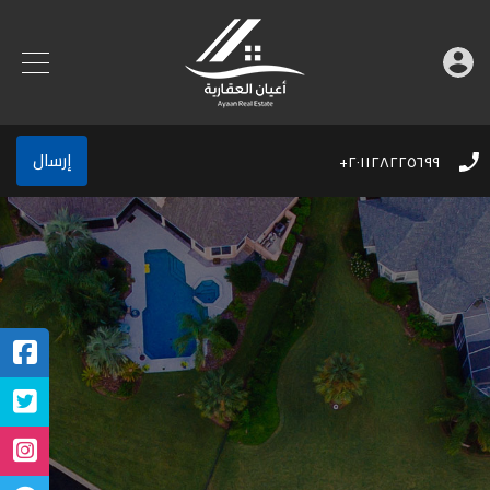
إرسال
٢٠١١٢٨٢٢٥٦٩٩+