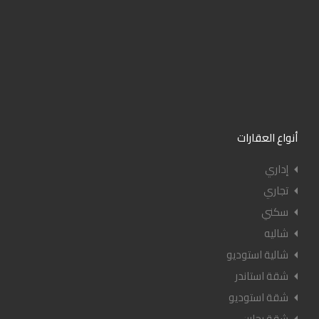
أنواع العقارات
إداري
تجاري
سكني
شاليه
شالية استوديو
شقة استاندر
شقة استوديو
شقة بجارن