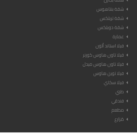
شقة بنتاهوس
شقة تربلكس
شقة دوبلكس
عمارة
فيلا استاند ألون
فيلا تاون هاوس كورنر
فيلا تاون هاوس ميدل
فيلا توين هاوس
فيلا سكاي
طبي
فندقي
مطعم
مَزارع