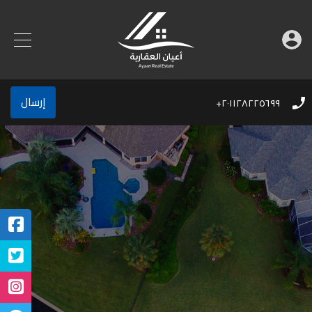
إرسال
٢٠١١٢٨٢٢٥٦٩٩+