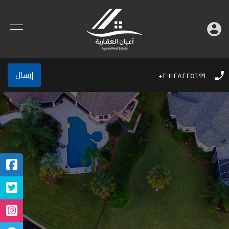
إرسال
٢٠١١٢٨٢٢٥٦٩٩+