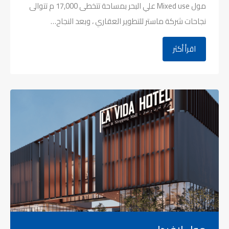
مول Mixed use علي البحر بمساحة تتخطى 17,000 م تتوالى
نجاحات شركة ماستر للتطوير العقاري ، وبعد النجاح…
اقرأ أكثر