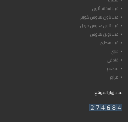
فيلا استاند ألون
فيلا تاون هاوس كورنر
فيلا تاون هاوس ميدل
فيلا توين هاوس
فيلا سكاي
طبي
فندقي
مطعم
مَزارع
عدد زوار الموقع
© ٢٠٢٦ أعيان العقارية - جميع الحقوق محفوظة.