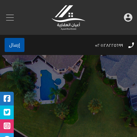
إرسال
٢٠١١٢٨٢٢٥٦٩٩+