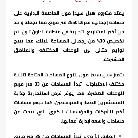
يمتد مشروع هيل سيدز مول العاصمة الإدارية على
مساحة إجمالية قدرها 2550 متر مربع، مما يجعله واحد
من أكبر المشاريع التجارية في منطقة الداون تاون. تم
تخصيص 30% من إجمالي المساحة للبناء، مما يتيح
توزيع مثالي بين الوحدات المختلفة والمناطق
المشتركة.
يتميز هيل سيدز مول بتنوع المساحات المتاحة لتلبية
مختلف الاحتياجات. تبدأ المساحات من 33 متر مربع
للوحدات الصغيرة، مما يوفر فرص استثمارية جذابة
للمستثمرين الصغار والمتوسطين. كما تتوفر مساحات
أكبر للشركات والمؤسسات الكبرى التي تبحث عن
مساحات واسعة لإدارة أعمالها.
الطابق الأرضي: تبدأ المساحات من 38 متر مربع،