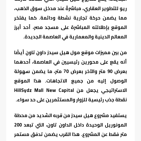
ريو للتطوير العقاري، مباشرةً عند مدخل سوق الذهب،
مما يضمن حركة تجارية نشطة ودائمة. كما يفتخر
الموقع بإطلالته المباشرة على مسجد مصر، أحد أبرز
المعالم الدينية والمعمارية في العاصمة الجديدة.
من بين مميزات موقع مول هيل سيدز داون تاون أيضًا
أنه يقع على محورين رئيسيين في العاصمة، أحدهما
بعرض 90 متر والآخر بعرض 70 متر، ما يضمن سهولة
الوصول إليه من جميع الاتجاهات. هذا الموقع
الاستراتيجي يجعل من HillSydz Mall New Capital
نقطة جذب رئيسية للزوار والمستثمرين على حد سواء.
يستفيد مشروع هيل سيدز من قربه الشديد من محطة
المونوريل الوحيدة داخل الداون تاون، التي تبعد 200
متر فقط عن المشروع. هذا القرب يضمن تدفق مستمر