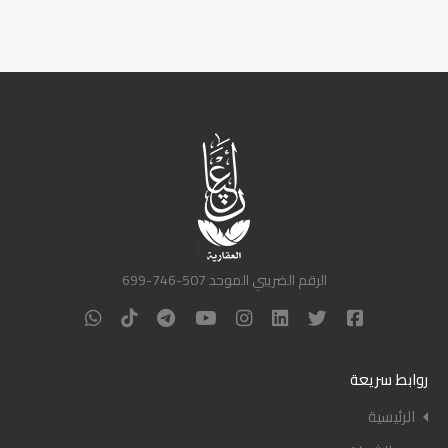
الرقم الضريبي الموحد 507-746-699
روابط سريعة
الرئيسية