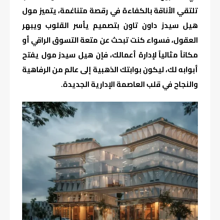
تلتقي الأناقة بالكفاءة في رقصة متناغمة، يتميز مول
هيل سيدز داون تاون بتصميم يأسر القلوب ويبهر
العقول، فسواء كنت تبحث عن متعة التسوق الراقي أو
مكاناً مثالياً لإدارة أعمالك، فإن هيل سيدز مول يفتح
أبوابه لك، ليكون بوابتك الذهبية إلى عالم من الرفاهية
والنجاح في قلب العاصمة الإدارية الجديدة.