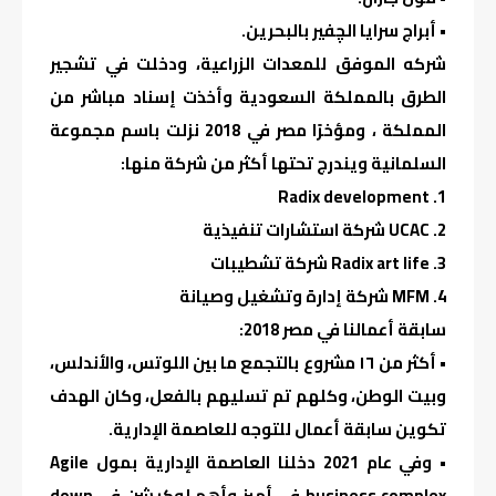
• أبراج سرايا الچفير بالبحرين.
شركه الموفق للمعدات الزراعية، ودخلت في تشجير
الطرق بالمملكة السعودية وأخذت إسناد مباشر من
المملكة ، ومؤخرًا مصر في 2018 نزلت باسم مجموعة
السلمانية ويندرج تحتها أكثر من شركة منها:
1. Radix development
2. UCAC شركة استشارات تنفيذية
3. Radix art life شركة تشطيبات
4. MFM شركة إدارة وتشغيل وصيانة
سابقة أعمالنا في مصر 2018:
• أكثر من ١٦ مشروع بالتجمع ما بين اللوتس، والأندلس،
وبيت الوطن، وكلهم تم تسليهم بالفعل، وكان الهدف
تكوين سابقة أعمال للتوجه للعاصمة الإدارية.
• وفي عام 2021 دخلنا العاصمة الإدارية بمول Agile
business complex في أميز وأهم لوكيشن في down