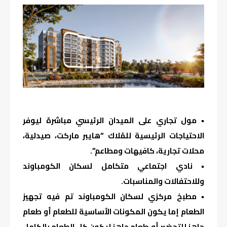
• مول تجاري على الميدان الرئيسي مباشرة ليوفر
الاحتياجات الرئيسية للمُلاك “هايبر ماركت، صيدلية،
محلات تجارية، كافيهات ومطاعم”.
• نادي اجتماعي متكامل لسكان الكومباوند
وللاحتفالات والمناسبات.
• مطبخ مركزي لسكان الكومباوند تم فيه تجهيز
الطعام إما يكون المكونات الأساسية للطعام أو طعام
جاهز للتحضير أو طعام جاهز ليكون كل الطعام بالكامل