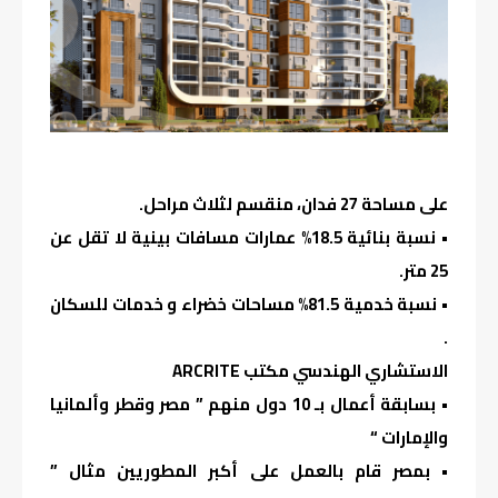
على مساحة 27 فدان، منقسم لثلاث مراحل.
• نسبة بنائية 18.5% عمارات مسافات بينية لا تقل عن
25 متر.
• نسبة خدمية 81.5% مساحات خضراء و خدمات للسكان
.
الاستشاري الهندسي مكتب ARCRITE
• بسابقة أعمال بـ 10 دول منهم ” مصر وقطر وألمانيا
والإمارات “
• بمصر قام بالعمل على أكبر المطوريين مثال ”