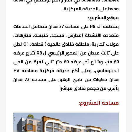
twon على الحديقة المركزية.
موقع المشروع:
بمنطقة الـ: R8 على مساحة 27 فدان متكامل الخدمات
متعدده الأنشطة (مدارس، مسجد، كنيسة، متنزهات،
مولات تجارية، منطقة فنادق عالمية ) قطعة: O1 تطل
على ثالث ميدان من المحور الرئيسي ل R8 شارع عرضه
60 متر، وشارع آخر عرضه 60 متر تاني نمرة من الحي
الدبلوماسي، وعلى أكبر حديقة مركزية مساحته ٣٧
فدان خطوات من نادي الزهور على مساحة 72 فدان
بأقرب من مجمع فنادق مباشراً
مساحة المشروع: