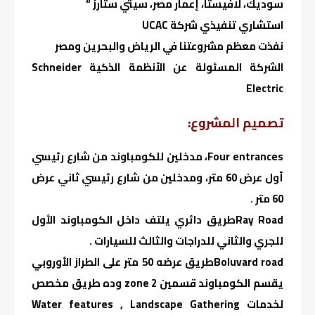
سوديك، لافيستا، إعمار مصر، سيتي ستارز “
استشاري تنفيذي شركة UCAC
نفذت معظم مشروعتنا في الرياض والبحرين ومصر
الشركة المسئولة عن الأنظمة الذكية Schneider
Electric
تصميم المشروع:
Four entrances، مدخلين للكومباوند من شارع رئيسي
أول عرض 60 متر، ومدخلين من شارع رئيسي ثاني عرض
60 متر .
Ray Roadطريق دائري يلتف داخل الكومباوند الأول
للجري والثاني للدراجات والثالث للسيارات .
Boluvard roadطريق عرضه 50 متر على الطراز الأوروبي
يقسم الكومباوند قسمين 2 zone وده طريق مخصص
لخدمات Water features , Landscape Gathering