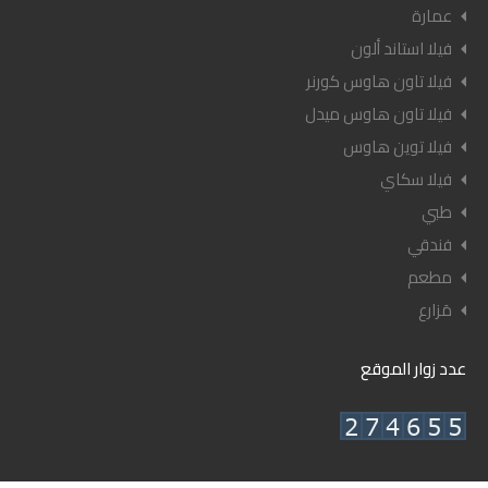
عمارة
فيلا استاند ألون
فيلا تاون هاوس كورنر
فيلا تاون هاوس ميدل
فيلا توين هاوس
فيلا سكاي
طبي
فندقي
مطعم
مَزارع
عدد زوار الموقع