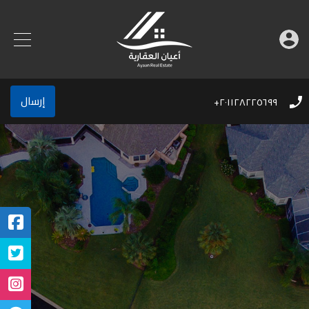
إرسال
٢٠١١٢٨٢٢٥٦٩٩+