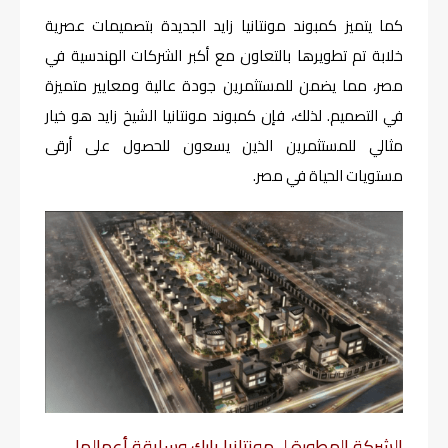
كما يتميز كمبوند مونتانيا زايد الجديدة بتصميمات عصرية
خلابة تم تطويرها بالتعاون مع أكبر الشركات الهندسية في
مصر، مما يضمن للمستثمرين جودة عالية ومعايير متميزة
في التصميم. لذلك، فإن كمبوند مونتانيا الشيخ زايد هو خيار
مثالي للمستثمرين الذين يسعون للحصول على أرقى
مستويات الحياة في مصر.
الشركة المطورة لـ مونتانيا بارك وسابقة أعمالها