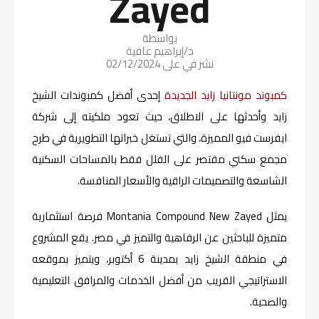
Zayed
بواسطة
د/إبراهيم عافية
نشر في على
02/12/2024
كمبوند مونتانيا زايد الجديدة
إحدى أفضل كمبوندات الشيخ
زايد وأحدثها على الاطلاق، حيث تعود ملكيته إلى شركة
ايفرست فيو المميزة، والتي تستغل خبراتها التطويرية في طرح
مجمع سكني مقتصر على الفلل فقط بالمساحات السكنية
الشاسعة والتصميمات الراقية والأسعار المنافسة.
يمثل Montania Compound New Zayed فرصة استثمارية
متميزة للباحثين عن الرفاهية والتميز في مصر. يقع المشروع
في منطقة الشيخ زايد بمدينة 6 أكتوبر، ويتميز بموقعه
الاستراتيجي القريب من أفضل الخدمات والمرافق التعليمية
والصحية.