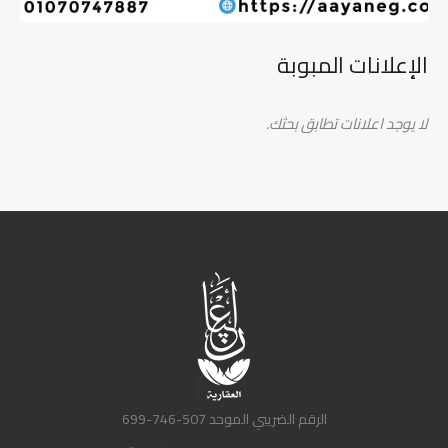
الإعلانات المبوبة
لا يوجد اعلانات تطابق بحثك.
الرقم الضريبي الموحد 507-746-699