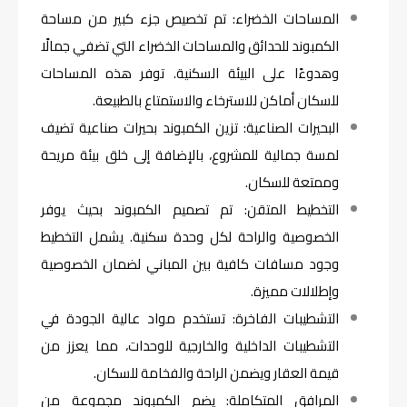
المساحات الخضراء: تم تخصيص جزء كبير من مساحة
الكمبوند للحدائق والمساحات الخضراء التي تضفي جمالًا
وهدوءًا على البيئة السكنية. توفر هذه المساحات
للسكان أماكن للاسترخاء والاستمتاع بالطبيعة.
البحيرات الصناعية: تزين الكمبوند بحيرات صناعية تضيف
لمسة جمالية للمشروع، بالإضافة إلى خلق بيئة مريحة
وممتعة للسكان.
التخطيط المتقن: تم تصميم الكمبوند بحيث يوفر
الخصوصية والراحة لكل وحدة سكنية. يشمل التخطيط
وجود مسافات كافية بين المباني لضمان الخصوصية
وإطلالات مميزة.
التشطيبات الفاخرة: تستخدم مواد عالية الجودة في
التشطيبات الداخلية والخارجية للوحدات، مما يعزز من
قيمة العقار ويضمن الراحة والفخامة للسكان.
المرافق المتكاملة: يضم الكمبوند مجموعة من