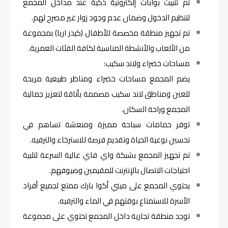
تم تثبيت بوابات إلكترونية ذكية عند مداخل المجمع
لتنظيم الدخول وضمان عدم وجود زوار غير مصرح لهم.
تم تجهيز منطقة مخصصة للأطفال (كيدز اريا) بمجموعة
من الألعاب والأنشطة المناسبة لكافة الفئات العمرية.
مساحات خضراء ولاند سكيب:
يضم المجمع مساحات خضراء ومناظر طبيعية مريحة
للعين ومناطق لاند سكيب مصممة بأناقة لتعزيز جمالية
المجمع وراحة السكان.
توفر حمامات سباحة مميزة ومنعشة تساهم في
تحسين نوعية الحياة وتقديم فرصة للاسترخاء والترفيه.
تم تجهيز المجمع بشبكة واي فاي عالية السرعة لتلبية
احتياجات الاتصال بالإنترنت للمقيمين وضيوفهم.
يحتوي المجمع على ميني أكوا بارك ممتع لجميع أفراد
الأسرة للاستمتاع بوقتهم في الماء والترفيه.
توجد منطقة تجارية داخل المجمع تحتوي على مجموعة