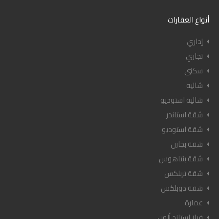
أنواع العقارات
إداري
تجاري
سكني
شاليه
شالية استوديو
شقة استاندر
شقة استوديو
شقة بجارن
شقة بنتاهوس
شقة تربلكس
شقة دوبلكس
عمارة
فيلا استاند ألون