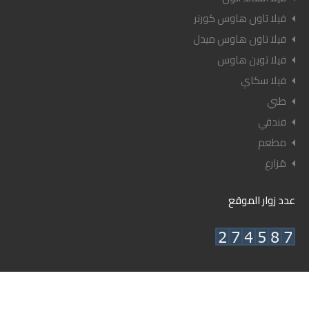
فيلا تاون هاوس كورنر
فيلا تاون هاوس ميدل
فيلا توين هاوس
فيلا سكاي
طبي
فندقي
مطعم
مَزارع
عدد زوار الموقع
© ٢٠٢٦ أعيان العقارية - جميع الحقوق محفوظة.
تصميم وإدارة شركة أعيان للنشر.