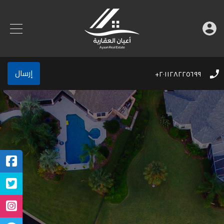
إرسال
٢٠١١٢٨٢٢٥٦٩٩+