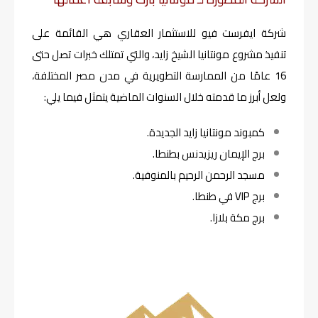
شركة ايفرست فيو للاستثمار العقاري هي القائمة على
تنفيذ مشروع مونتانيا الشيخ زايد، والتي تمتلك خبرات تصل حتى
16 عامًا من الممارسة التطويرية في مدن مصر المختلفة،
ولعل أبرز ما قدمته خلال السنوات الماضية يتمثل فيما يلي:
كمبوند مونتانيا زايد الجديدة.
برج الإيمان ريزيدنس بطنطا.
مسجد الرحمن الرحيم بالمنوفية.
برج VIP في طنطا.
برج مكة بلازا.