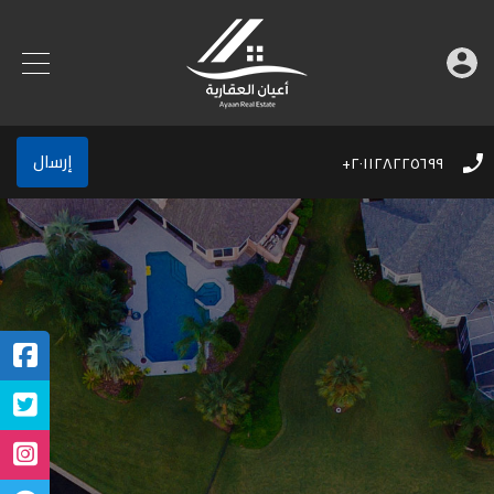
إرسال
٢٠١١٢٨٢٢٥٦٩٩+