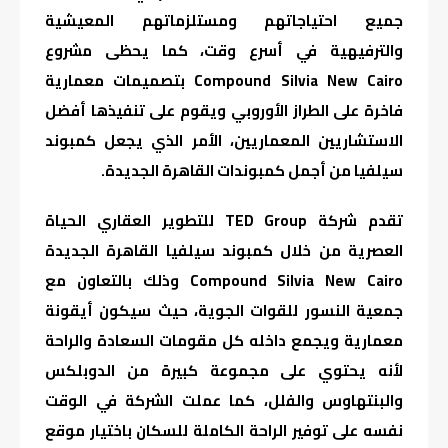
جميع احتياجاتهم ومستلزماتهم المعيشية
والترفيهية في أسرع وقت، كما يحظى مشروع
Compound Silvia New Cairo بتصميمات معمارية
فاخرة على الطراز الأوروبي ويقوم على تنفيذها أفضل
الاستشاريين المعماريين، الأمر الذي يجعل كمبوند
سيلفيا من أجمل كمبوندات القاهرة الجديدة.
تقدم شركة TED Group للتطوير العقاري الحياة
العصرية من خلال كمبوند سيلفيا القاهرة الجديدة
Compound Silvia New Cairo وذلك بالتعاون مع
جمعية النسور للقوات الجوية، حيث سيكون أيقونة
معمارية ويجمع داخله كل مقومات السعادة والراحة
لأنه يحتوي على مجموعة كبيرة من الدوبلكس
والبنتهاوس والفلل، كما عملت الشركة في الوقت
نفسه على توفير الراحة الكاملة للسكان باختيار موقع