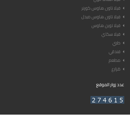
فيلا تاون هاوس كورنر
فيلا تاون هاوس ميدل
فيلا توين هاوس
فيلا سكاي
طبي
فندقي
مطعم
مَزارع
عدد زوار الموقع
© ٢٠٢٦ أعيان العقارية - جميع الحقوق محفوظة.
تصميم وإدارة شركة أعيان للنشر.