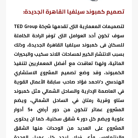
تصميم كمبوند سيلفيا القاهرة الجديدة:
لتصميمات المعمارية التى تقدمها شركة TED Group
سوف تكون أحد العوامل التى توفر الراحة الكاملة
للسكان فى كمبوند سيلفيا القاهرة الجديدة، وذلك
بسبب الانتشار الكبير لمساحات اللاند سكيب والبحيرات
المائية، ولهذا تعاقدت مع أفضل المعماريين لتنفيذ
الكمبوند، وقد وضع تصميم المشروع الاستشاري
الهندسي د/احمد فؤاد صاحب سابقة الأعمال القوية
في العاصمة الإدارية والساحل الشمالي مثل كمبوند
ستاو وقرية رمتان في الساحل الشمالي، ويضم
المشروع عمائر تتكون من دور أرضي +5 أدوار
علوية ويضم كل دور 4 شقق سكنية، كما ان يحتوى
المشروع على العديد من الوحدات منها الشقق
والبنتهاوس وأي فيلا، ليجد كل عميل الوحدة