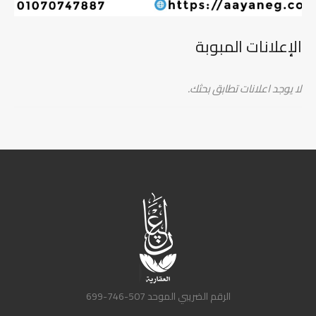
الإعلانات المبوبة
لا يوجد اعلانات تطابق بحثك.
الرقم الضريبي الموحد 507-746-699