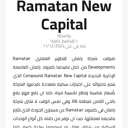
Ramatan New
Capital
بواسطة
د/إبراهيم عافية
نشر في على
11/12/2024
تفوقت شركة رامتان للتطوير العقارى Ramatan
Developments من خلال تنفيذها كمبوند رامتان العاصمة
الإدارية الجديدة Compound Ramatan New Capital الذي
يتميز باحتوائه على اختيارات سكنية متعددة تقدمها الشركة
بأسعار مناسبة ونظم تقسيط مرنة، كما ان يقع فهو يقع
بالحي الثامن منطقة R8، وفي نفس الوقت لا تتنازل شركة
رامتان في كمبوند Ramatan عن مستوى الجودة الذي تلتزم
بتقديمه لعملائها، حيث ان توفر من خلاله كل أنواع الوحدات
السكنية من شقق وفلل تم تصميمها ببراعة كبيرة، كما