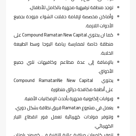
توجد منطقة ترفيهية مجهزة بالكامل للأطفال،
وأماكن مخصصة لإقامة حفلات الشواء مزودة بجميع
الأدوات اللازمة.
كما ان يحتوي Compound Ramatan New Capital على
منطقة خاصة لممارسة رياضة اليوجا وسط الطبيعة
الخلابة،
بالإضافة إلى عدة مطاعم وكافيهات تلبي جميع
الأذواق.
يحتوي Compound RamatanNe New Capital
على أنظمة مكافحة حرائق متطورة
وبوابات إلكترونية مجهزة بأحدث الإمكانيات الأمنية.
يعمل في مشروع Ramatan فريق نظافة بشكل دوري،
وتتوفر مولدات كهربائية تعمل فور انقطاع التيار
الكهربائي.
تتوفر كاميرات مراقبة عالية التقنية في كمبوند رامتان