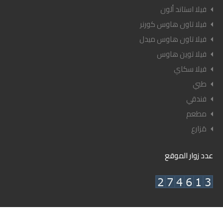
فيلا استاند ألون
فيلا تاون هاوس كورنر
فيلا تاون هاوس ميدل
فيلا توين هاوس
فيلا سكاي
طبي
فندقي
مطعم
مَزارع
عدد زوار الموقع
© ٢٠٢٦ أعيان العقارية - جميع الحقوق محفوظة.