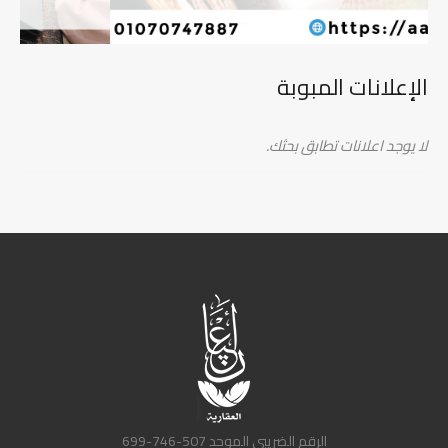
الإعلانات المبوبة
لا يوجد اعلانات تطابق بحثك.
الرقم الضريبي الموحد 507-746-699