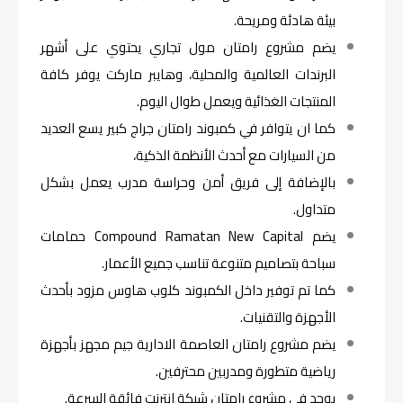
بيئة هادئة ومريحة.
يضم مشروع رامتان مول تجاري يحتوي على أشهر
البرندات العالمية والمحلية، وهايبر ماركت يوفر كافة
المنتجات الغذائية ويعمل طوال اليوم.
كما ان يتوافر في كمبوند رامتان جراج كبير يسع العديد
من السيارات مع أحدث الأنظمة الذكية،
بالإضافة إلى فريق أمن وحراسة مدرب يعمل بشكل
متداول.
يضم Compound Ramatan New Capital حمامات
سباحة بتصاميم متنوعة تناسب جميع الأعمار.
كما تم توفير داخل الكمبوند كلوب هاوس مزود بأحدث
الأجهزة والتقنيات.
يضم مشروع رامتان العاصمة الادارية جيم مجهز بأجهزة
رياضية متطورة ومدربين محترفين.
يوجد فى مشروع رامتان شبكة انترنت فائقة السرعة.