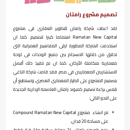
تصميم مشروع رامتان
لقد اعطت شركة رامتان للتطوير العقارى فى مشروع
Ramatan New Capital اهتماما كبيرا لتصميم، كما ان
استخدمت الشركة المطورة ارقى المفاهيم العمرانية التى
تحقق من خلالها الانسجام بين جميع الوحدات فى لوحة
معمارية متكاملة الأركان، كما ان تم تنفيذ ذلك أفضل
الاستشاريين المعماريين في مصر، فقد قامت شركة الناغي
بتصميم المشروع على الطراز المعماري العصري، وتستطيع أن
تلمس براعة تصميم كمبوند رامتان العاصمة الإدارية الجديدة
على النحو التالي:
تم انشاء مشروع Compound Ramatan New Capital
على مساحة 20 فدان.
يضم كمبوند رامتان 24 عمارة سكنية و11 فيلا فقط،