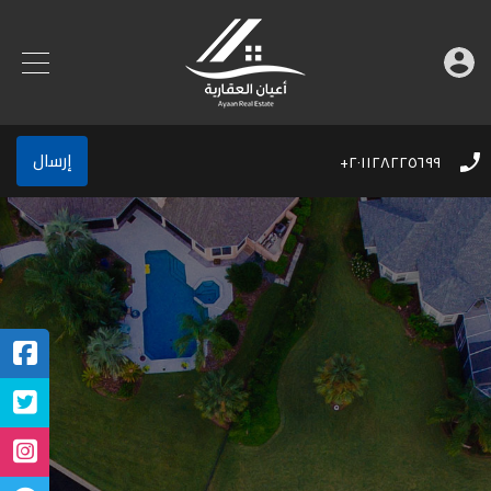
إرسال
٢٠١١٢٨٢٢٥٦٩٩+