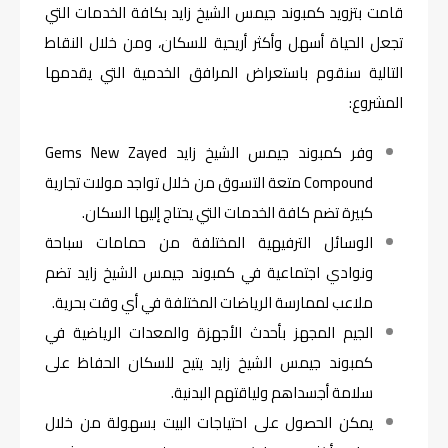
قامت بتزويد كمبوند جيمس الشيخ زايد بكافة الخدمات التي
تجعل الحياة أسهل وأكثر أريحية للسكان، ومن خلال النقاط
التالية سنقوم باستعراض المرافق الخدمية التي يقدمها
المشروع:
وفر كمبوند جيمس الشيخ زايد Gems New Zayed
Compound متعة التسوق من خلال تواجد مولات تجارية
كبيرة تضم كافة الخدمات التي يحتاج إليها السكان.
الوسائل الترفيهية المختلفة من حمامات سباحة
ونوادي اجتماعية في كمبوند جيمس الشيخ زايد تضم
ملاعب لممارسة الرياضات المختلفة في أي وقت بحرية.
الجيم المجهز بأحدث الأجهزة والمعدات الرياضية في
كمبوند جيمس الشيخ زايد يتيح للسكان الحفاظ على
سلامة أجسداهم ولياقتهم البدنية.
يمكن الحصول على احتياجات البيت بسهولة من خلال