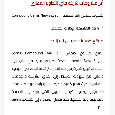
أبرز مشروعات شركة فاي للتطوير العقاري:
كمبوند جيمس زايد الجديدة _ Compound Gems New Zayed
4T4 تاور العاصمة الإدارية الجديدة.
موقع كمبوند جيمس نيو زايد:
يتمتع مشروع جيمس زايد Gems Compound VAI
Developments New Zayed بموقع فريد في قلب زايد
الجديدة، فهو يتمركز في منطقة استراتيجية تجمع بين الهدوء
والرقي مع سهولة الوصول إلى الطرق الرئيسية والخدمات
الأساسية، حيثُ يتميز كمبوند جيمس نيو زايد بقربه من محور
26 يوليو، وهو الشريان الحيوي الذي يربط زايد الجديدة
بالقاهرة وما يُحيطها، مما يجعل الوصول إلى كمبوند Gems
سهلًا.