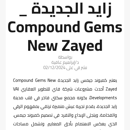
زايد الجديدة _
Compound Gems
New Zayed
بواسطة
د/إبراهيم عافية
نشر في على
02/12/2024
يعتبر كمبوند جيمس زايد الجديدة Compound Gems New
Zayed أحدث مشروعات شركة فاي للتطوير العقاري VAI
Developments، بكونه مجمع سكني فاخر في قلب مدينة
زايد الجديدة، يقدم تجربة عيش متميزة ترتقي بمفهوم الرقي
والفخامة، ويتجلى الإبداع والتفرد في تصميم كمبوند جيمس،
الذي يعكس الاهتمام بأدق المعايير، وتشمل مساحات