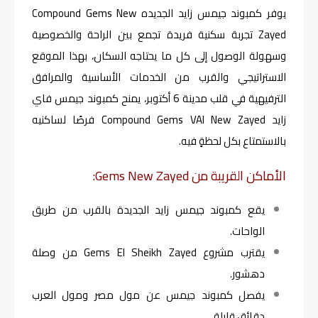
يوفر كمبوند جيمس زايد الجديده Compound Gems New
Zayed تجربة سكنية فريدة تجمع بين الراحة والخصوصية
وسهولة الوصول إلى كل ما يحتاجه السكان، بهذا الموقع
الاستراتيجي والقرب من الخدمات الأساسية والمرافق
الترفيهية في قلب مدينة 6 أكتوبر، يمنح كمبوند جيمس فاي
زايد Compound Gems VAI New Zayed فرصًا لساكنيه
بالاستمتاع بكل لحظةٍ فيه.
الأماكن القريبة من Gems New Zayed:
يقع كمبوند جيمس زايد الجديدة بالقرب من طريق
الواحات.
يقترب مشروع Gems El Sheikh Zayed من وصلة
دهشور.
يفصل كمبوند جيمس عن مول مصر ومول العرب
دقائق قليلة.