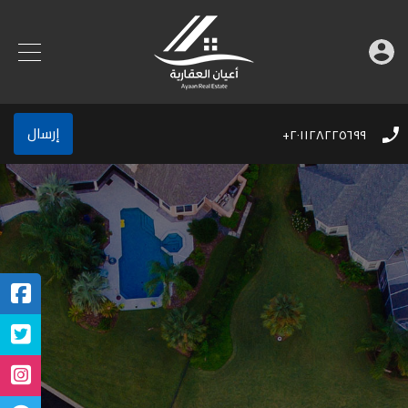
إرسال
٢٠١١٢٨٢٢٥٦٩٩+