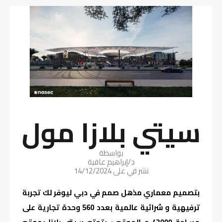
سيتي بلازا مول
بواسطة
د/إبراهيم عافية
نشر في على
14/12/2024
بتصميم معماري مذهل صمم في دبي ليوفر لك تجربة
ترفيهية و شرائية عالمية بعدد 560 وحدة تجارية على