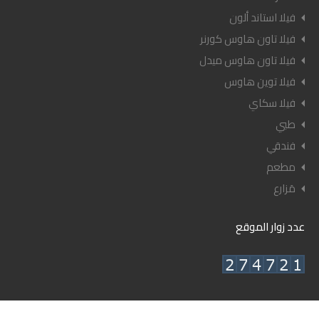
فيلا استاند ألون
فيلا تاون هاوس كورنر
فيلا تاون هاوس ميدل
فيلا توين هاوس
فيلا سكاي
طبي
فندقي
مطعم
مَزارع
عدد زوار الموقع
© ٢٠٢٦ أعيان العقارية - جميع الحقوق محفوظة.