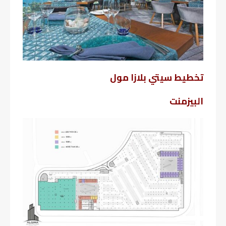
تخطيط سيتي بلازا مول
البيزمنت