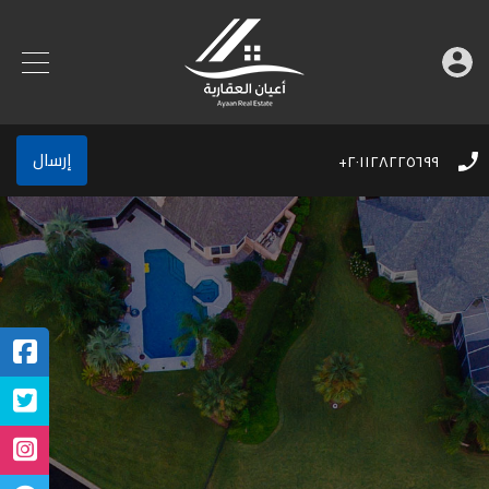
إرسال
٢٠١١٢٨٢٢٥٦٩٩+