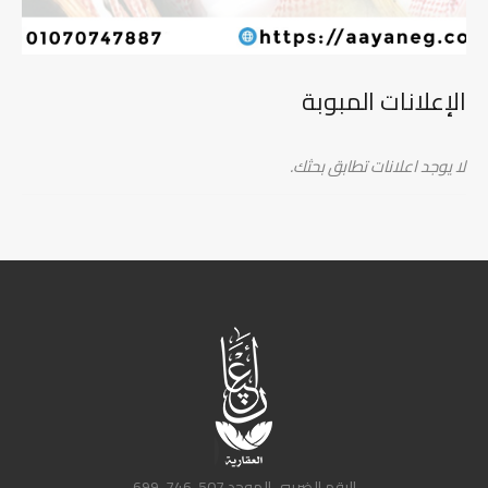
الإعلانات المبوبة
لا يوجد اعلانات تطابق بحثك.
الرقم الضريبي الموحد 507-746-699